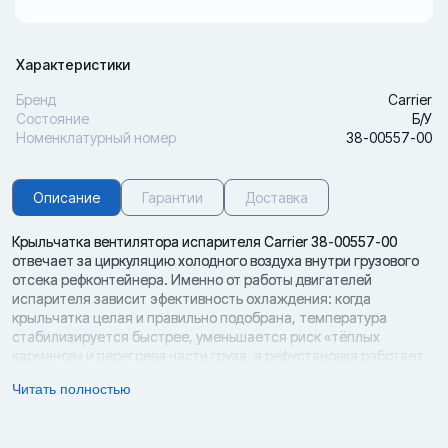
Характеристики
Бренд
Carrier
Состояние
Б/У
Номенклатурный номер
38-00557-00
Описание
Гарантии
Доставка
Крыльчатка вентилятора испарителя Carrier 38-00557-00
отвечает за циркуляцию холодного воздуха внутри грузового
отсека рефконтейнера. Именно от работы двигателей
испарителя зависит эфективность охлаждения: когда
крыльчатка целая и правильно подобрана, температура
стабилизируется быстрее, уменьшается риск «тёплых
карманов» и перегрева части груза, а рефустановка работает
предсказуемо. Если же крыльчатка треснула,
Читать полностью
разбалансировалась или установлена не того исполнения,
падает поток воздуха, испаритель начинает быстрее
обмерзать, оттайки происходят чаще, а установка может