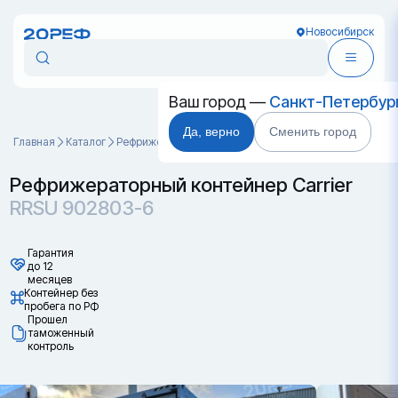
Новосибирск
Ваш город —
Санкт-Петербур
Да, верно
Сменить город
Главная
Каталог
Рефрижераторные контейнеры
RRSU 902803-6
Рефрижераторный контейнер Carrier
RRSU 902803-6
Гарантия
до 12
месяцев
Контейнер без
пробега по РФ
Прошел
таможенный
контроль