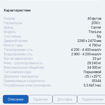
Характеристики
Размер
40 футов
Год выпуска
2010 г.
Бренд
Carrier
Модель
ThinLine
Состояние
б/у
Дверной проём
2290 х 2470 мм
Масса тары
4 760 кг
Теплопроизво-сть
4 200 - 4 400 ккал/ч
Хладопроизво-сть
2 900 - 4 200 ккал/ч
Кол-во европаллет
23 шт
Макс. грузоподъёмность
29 240 кг
Максимальный общий вес
34 000 кг
Тип компрессора
Поршневой
Диапазон температур
-25 / +25°С
Применяемые хладагенты
R134A
Потребление электроэнергии
5,5 КвТ/час
Описание
Гарантии
Доставка
Подключение