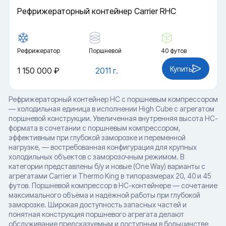
Рефрижераторный контейнер Carrier RHC
Рефрижератор
Поршневой
40 футов
Купить
1 150 000 ₽
2011 г.
Рефрижераторный контейнер HC с поршневым компрессором
— холодильная единица в исполнении High Cube с агрегатом
поршневой конструкции. Увеличенная внутренняя высота HC-
формата в сочетании с поршневым компрессором,
эффективным при глубокой заморозке и переменной
нагрузке, — востребованная конфигурация для крупных
холодильных объектов с заморозочным режимом. В
категории представлены б/у и новые (One Way) варианты с
агрегатами Carrier и Thermo King в типоразмерах 20, 40 и 45
футов. Поршневой компрессор в HC-контейнере — сочетание
максимального объёма и надёжной работы при глубокой
заморозке. Широкая доступность запасных частей и
понятная конструкция поршневого агрегата делают
обслуживание предсказуемым и доступным в большинстве