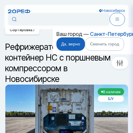
Новосибирск
Сортировка
Ваш город —
Санкт-Петербур
Да, верно
Сменить город
Рефрижераторный
контейнер HC с поршневым
компрессором в
Новосибирске
В наличии
Б/У