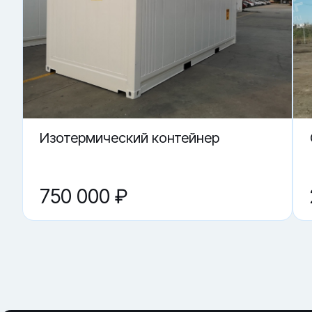
· контроль работы замков и закрывания дверей
Купить «Сухогрузный морской контейнер CAIU 889677-0»
▼ Где купить Сухогрузный морской контейнер C
▼ Что проверить перед покупкой?
▼ От чего зависит цена на Сухогрузный морской
▼ Подойдёт ли контейнер как склад?
▼ Можно ли использовать под переоборудован
Изотермический контейнер
750 000 ₽