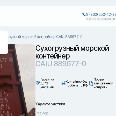
8 (800) 550-42-3
звонок бесплатный
Сухогрузный морской контейнер CAIU 889677-0
Сухогрузный морской
контейнер
CAIU 889677-0
Гарантия
Прошел
Контейнер без
до 12
таможенный
пробега по РФ
месяцев
контроль
Характеристики
Размер