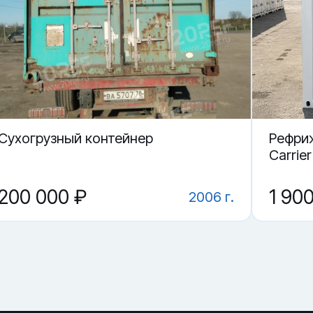
 в Новосибирске.
AIU 889677-0 в Новосибирске?
 контейнер CAIU 889677-0?
ие?
Cухогрузный контейнер
Рефри
Carrie
200 000 ₽
1 90
2006 г.