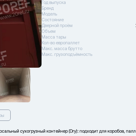
Год выпуска
Бренд
Модель
Состояние
Дверной проём
Объем
Масса тары
Кол-во европаллет
Макс. масса брутто
Макс. грузоподъёмность
ры
альный сухогрузный контейнер (Dry): подходит для коробов, палл