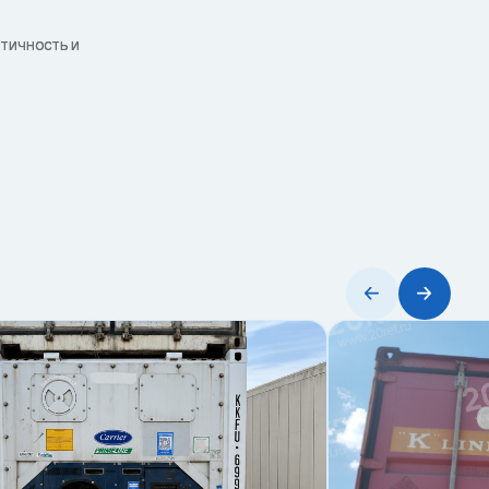
тичность и
онт.
ене.