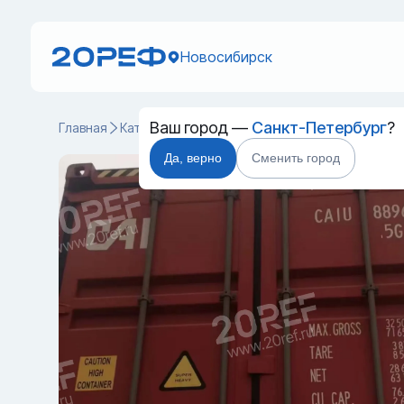
Новосибирск
Ваш город —
Санкт-Петербург
?
Главная
Каталог
Cухогрузные морские контейнеры
Да, верно
Сменить город