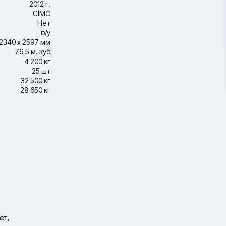
2012 г.
CIMC
Нет
б/у
2340 х 2597 мм
76,5 м. куб
4 200 кг
25 шт
32 500 кг
28 650 кг
ет,