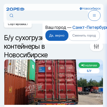
Новосибирск
Сортировка
Ваш город —
Санкт-Петербур
Да, верно
Сменить город
Б/у сухогрузные морские
контейнеры в
Новосибирске
В наличии
Б/У