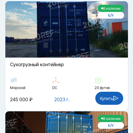
В наличии
Б/У
Cухогрузный контейнер
Морской
DC
20 футов
Купить
245 000 ₽
2023 г.
В наличии
Б/У