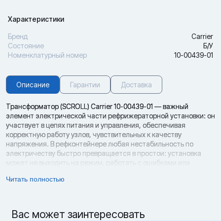
Характеристики
Бренд
Carrier
Состояние
Б/У
Номенклатурный номер
10-00439-01
Описание
Гарантии
Доставка
Трансформатор (SCROLL) Carrier 10-00439-01 — важный
элемент электрической части рефрижераторной установки: он
участвует в цепях питания и управления, обеспечивая
корректную работу узлов, чувствительных к качеству
напряжения. В рефконтейнере любая нестабильность по
электричеству быстро превращается в простои: установка
может не выходить на режим, работать с ошибками или
отключаться под нагрузкой. Поэтому исправный
Читать полностью
трансформатор — это не «мелочь», а часть общей надёжности
холодильной системы и сохранности груза.
На этой странице 20РЕФ представлен трансформатор (SCROLL)
Carrier с номенклатурным номером 10-00439-01 в в
Вас может заинтересовать
Новороссийске. Такой формат часто выбирают сервисные