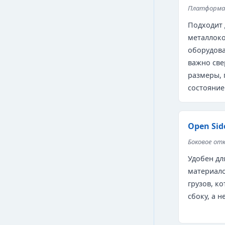
Платформа 
Подходит 
металлоко
оборудова
важно све
размеры, 
состояние
Open Sid
Боковое от
Удобен д
материало
грузов, к
сбоку, а н