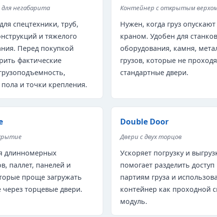
для негабарита
Контейнер с открытым верхо
для спецтехники, труб,
Нужен, когда груз опускают
нструкций и тяжелого
краном. Удобен для станков
ния. Перед покупкой
оборудования, камня, мета
рить фактические
грузов, которые не проходя
грузоподъемность,
стандартные двери.
 пола и точки крепления.
e
Double Door
крытие
Двери с двух торцов
ля длинномерных
Ускоряет погрузку и выгрузк
в, паллет, панелей и
помогает разделить доступ 
оторые проще загружать
партиям груза и использов
е через торцевые двери.
контейнер как проходной с
модуль.