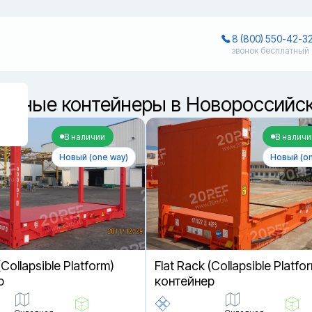
8 (800) 550-42-3
звонок бесплатный
?
льные контейнеры в Новороссийс
В наличии
В наличи
Новый (one way)
Новый (on
(Collapsible Platform)
Flat Rack (Collapsible Platfo
р
контейнер