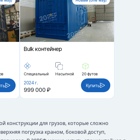
e way)
Новый (one way)
Bulk контейнер
ов
Специальный
Насыпной
20 футов
2024 г.
ить
Купить
999 000 ₽
ой конструкции для грузов, которые сложно
верхняя погрузка краном, боковой доступ,