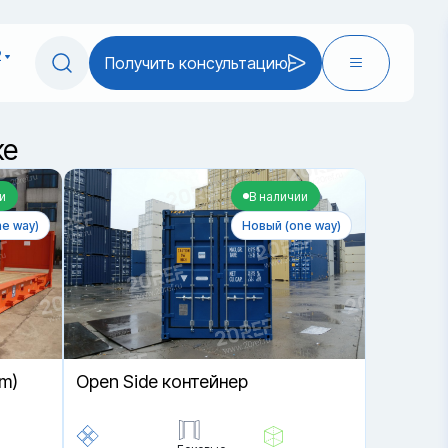
2
Получить консультацию
ке
и
В наличии
e way)
Новый (one way)
rm)
Open Side контейнер