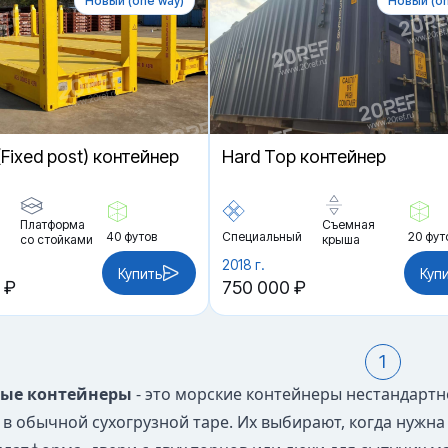
Новый (one way)
Новый (on
 (Fixed post) контейнер
Hard Top контейнер
Платформа
Съемная
40 футов
Специальный
20 фут
со стойками
крыша
2018 г.
Купить
Куп
 ₽
750 000 ₽
1
ые контейнеры
- это морские контейнеры нестандартн
в обычной сухогрузной таре. Их выбирают, когда нужна 