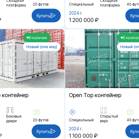
Складная
Складная
20 футов
Специальный
40 фут
платформа
платформа
2024 г.
Купить
Куп
₽
1 200 000 ₽
В наличии
В наличи
Новый (one way)
Новый (on
e контейнер
Open Top контейнер
Боковые
Открытый
20 футов
Специальный
40 фут
двери
верх
2024 г.
Купить
Куп
₽
1 100 000 ₽