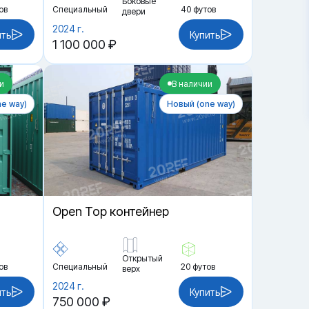
Боковые
ов
Специальный
40 футов
двери
2024 г.
ить
Купить
1 100 000 ₽
и
В наличии
e way)
Новый (one way)
Open Top контейнер
Открытый
ов
Специальный
20 футов
верх
2024 г.
ить
Купить
750 000 ₽