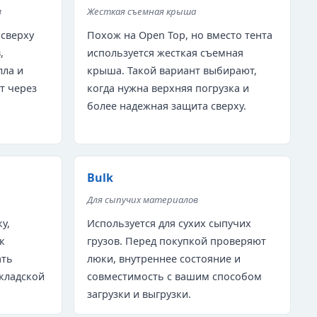
м
Жесткая съемная крыша
 сверху
Похож на Open Top, но вместо тента
,
используется жесткая съемная
лла и
крыша. Такой вариант выбирают,
т через
когда нужна верхняя погрузка и
более надежная защита сверху.
Bulk
Для сыпучих материалов
у,
Используется для сухих сыпучих
к
грузов. Перед покупкой проверяют
ать
люки, внутреннее состояние и
кладской
совместимость с вашим способом
загрузки и выгрузки.