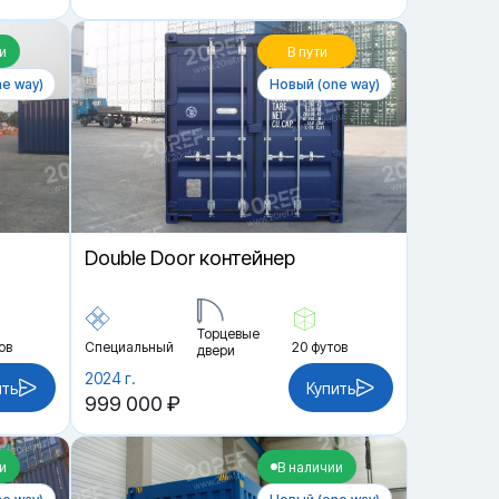
и
В пути
e way)
Новый (one way)
Double Door контейнер
Торцевые
ов
Специальный
20 футов
двери
2024 г.
ить
Купить
999 000 ₽
и
В наличии