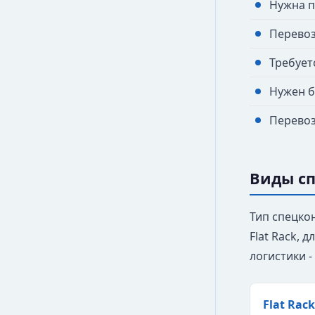
Нужна п
Перевоз
Требует
Нужен б
Перевоз
Виды с
Тип спецко
Flat Rack, 
логистики -
Flat Rack