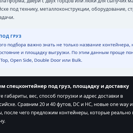
платформа, двери с двух торцов или люки для сыпучих м
ске под технику, металлоконструкции, оборудование, с
адачи.
ПОД ГРУЗ
ого подбора важно знать не только название контейнера, но
остояние и площадку выгрузки. По этим данным проще поня
 Top, Open Side, Double Door или Bulk.
м спецконтейнер под груз, площадку и доставку
 габариты, вес, способ погрузки и адрес доставки в
ийске. Сравним 20 и 40 футов, DC и HC, новые one way и
, после чего предложим контейнеры, которые реально 
чу.