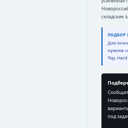
усиленная 
Новороссий
складские з
ПОДБОР 
Для точн
нужное с
Top, Hard
Подбере
Сообщите
Новоросс
варианты
под зада