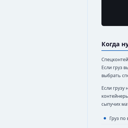
Когда н
Спецконтейн
Если груз в
выбрать сп
Если грузу
контейнеры
сыпучих ма
Груз по