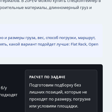
атериалов. В 20РЕФ можно купить спецконтейнер в
троительные материалы, длинномерный груз и
 и размеры груза, вес, способ погрузки, маршрут,
ть, какой вариант подойдет лучше: Flat Rack, Open
РАСЧЕТ ПО ЗАДАЧЕ
Подготовим подборку без
 б/у
лишних позиций, которые не
подходят
проходят по размеру, погрузке
или условиям площадки.