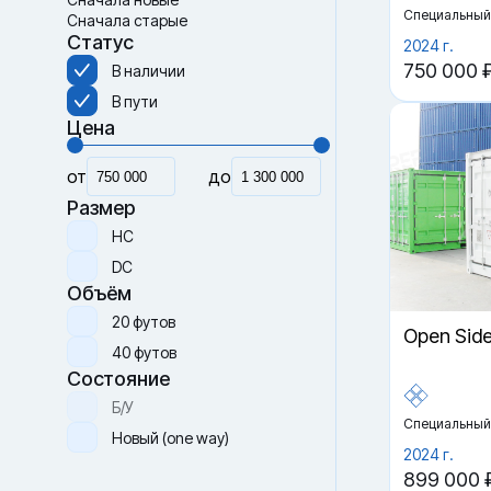
Специальный
Сначала старые
Статус
2024 г.
750 000 
В наличии
В пути
Цена
от
до
Размер
HC
DC
Объём
20 футов
Open Sid
40 футов
Состояние
Б/У
Специальный
Новый (one way)
2024 г.
899 000 