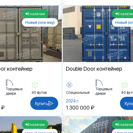
В наличии
В наличи
Новый (one way)
Новый (on
oor контейнер
Double Door контейнер
Торцевые
Торцевые
40 футов
Специальный
40 фут
двери
двери
2024 г.
Купить
Куп
 ₽
1 300 000 ₽
В наличии
В наличи