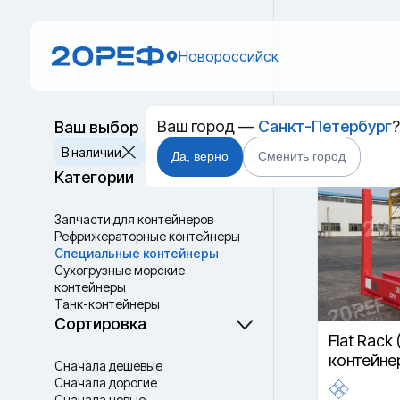
Новороссийск
Ваш город —
Санкт-Петербург
Ваш выбор
Специа
Сбросить
В наличии
В пути
Да, верно
Сменить город
Категории
Запчасти для контейнеров
Рефрижераторные контейнеры
Специальные контейнеры
Cухогрузные морские
контейнеры
Танк-контейнеры
Термоконтейнеры
Сортировка
Flat Rack 
контейне
Сначала дешевые
Сначала дорогие
Сначала новые