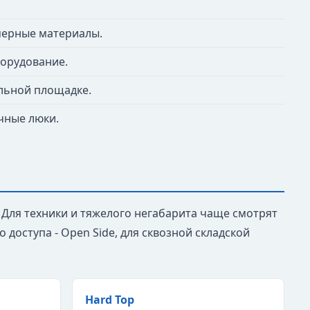
мерные материалы.
борудование.
ельной площадке.
чные люки.
 Для техники и тяжелого негабарита чаще смотрят
го доступа - Open Side, для сквозной складской
Hard Top