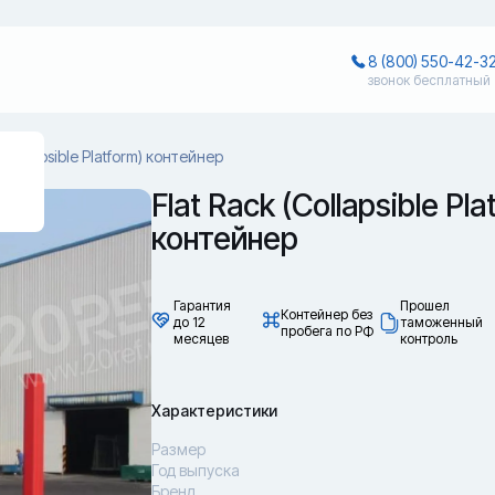
8 (800) 550-42-3
звонок бесплатный
?
 (Collapsible Platform) контейнер
Flat Rack (Collapsible Pla
контейнер
Гарантия
Прошел
Контейнер без
до 12
таможенный
пробега по РФ
месяцев
контроль
Характеристики
Размер
Год выпуска
Бренд