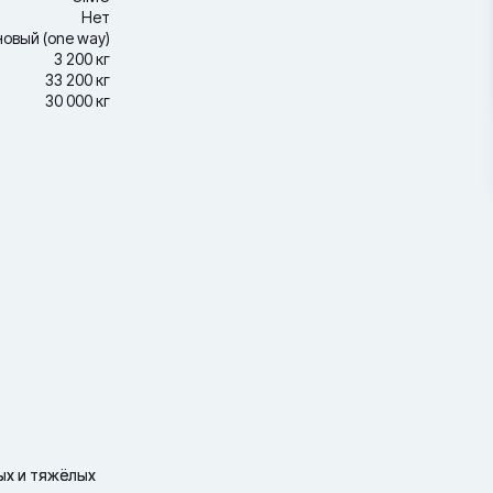
Нет
новый (one way)
3 200 кг
33 200 кг
30 000 кг
ных и тяжёлых