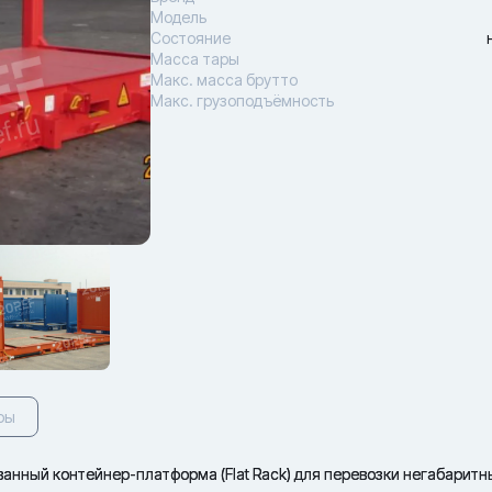
Модель
Состояние
Масса тары
Макс. масса брутто
Макс. грузоподъёмность
ры
ованный контейнер-платформа (Flat Rack) для перевозки негабарит