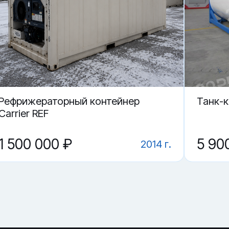
российске.
0 футов (складной)?
дной) в Новороссийске?
Рефрижераторный контейнер
Танк-
Carrier REF
1 500 000 ₽
5 90
2014 г.