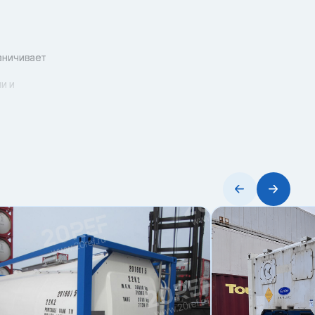
аничивает
и и