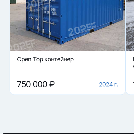
Купить «Flat Rack контейнер 20 футов (складной)» в Ново
▼ От чего зависит цена на Flat Rack контейнер 2
▼ Что критично проверить?
▼ Для каких задач используют чаще всего?
▼ Где купить Flat Rack контейнер 20 футов (скла
▼ Чем спецконтейнер полезнее обычного?
Open Top контейнер
750 000 ₽
2024 г.