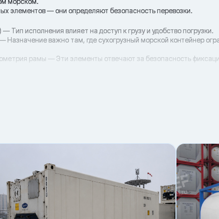
ом морском.
жных элементов — они определяют безопасность перевозки.
) — Тип исполнения влияет на доступ к грузу и удобство погрузки.
— Назначение важно там, где сухогрузный морской контейнер огр
еометрия рамы — Эти элементы отвечают за безопасность фиксаци
погрузки с типом контейнера снижает риски и простои.
ать без заеданий.
тойчивость груза.
инальной техникой.
па
е партии
рузка
мы