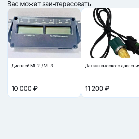
комплекты проводки). Ошибка в подборе часто приводит к
Вас может заинтересовать
некорректному подключению, перегреву контактов и
повторному ремонту.
Артикул: 17-40093-06
Параметры подбора
· Тип: клеммник компрессора / Terminal plate (terminal block)
· Исполнение: 5 клемм (5 terminals)
· Подбор: по артикулу + по электросхеме/комплекту проводки
компрессора
· Проверка совместимости: по модели агрегата и
спецификации компрессора (шильдик, parts list, фото узла)
Дисплей ML 2i / ML 3
Датчик высокого давлени
Что важно при подборе и замене
· Сверьте количество клемм: 17-40093-06 — вариант на 5
клемм; для некоторых исполнений используется 6-клеммный
терминал (другой артикул).
10 000 ₽
11 200 ₽
· Проверьте состояние junction box/крышки и уплотнений: при
попадании влаги окисляются контакты и ухудшается
переходное сопротивление.
· После установки убедитесь в правильности затяжки и
отсутствии нагрева клемм под нагрузкой (признак плохого
контакта).
· Если меняете компрессор: в parts list Carrier есть примечание,
что «replacement compressor» может поставляться без terminal
box — оригинальную коробку/узел подключения часто