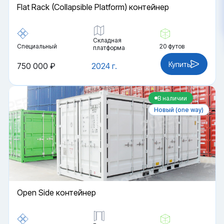
Flat Rack (Collapsible Platform) контейнер
Складная
Специальный
20 футов
платформа
Купить
750 000 ₽
2024 г.
В наличии
Новый (one way)
Open Side контейнер