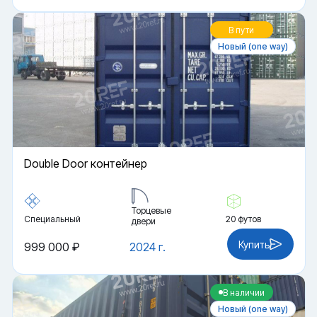
В пути
Новый (one way)
Double Door контейнер
Торцевые
Специальный
20 футов
двери
Купить
999 000 ₽
2024 г.
В наличии
Новый (one way)