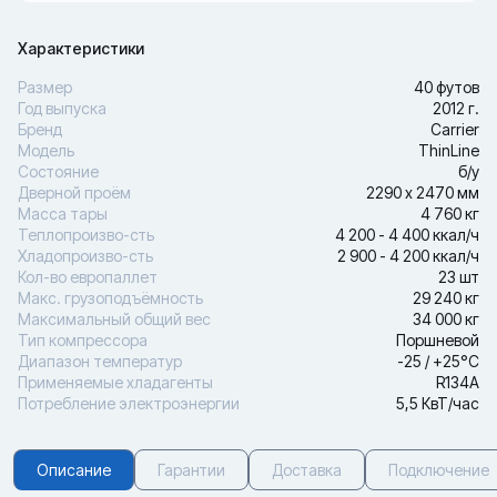
Характеристики
Размер
40 футов
Год выпуска
2012 г.
Бренд
Carrier
Модель
ThinLine
Состояние
б/у
Дверной проём
2290 х 2470 мм
Масса тары
4 760 кг
Теплопроизво-сть
4 200 - 4 400 ккал/ч
Хладопроизво-сть
2 900 - 4 200 ккал/ч
Кол-во европаллет
23 шт
Макс. грузоподъёмность
29 240 кг
Максимальный общий вес
34 000 кг
Тип компрессора
Поршневой
Диапазон температур
-25 / +25°С
Применяемые хладагенты
R134A
Потребление электроэнергии
5,5 КвТ/час
Описание
Гарантии
Доставка
Подключение