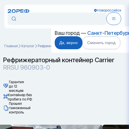
Новороссийск
Ваш город —
Санкт-Петербур
Да, верно
Сменить город
Главная
Каталог
Рефрижераторные контейнеры
RRSU 960903-0
Рефрижераторный контейнер Carrier
RRSU 960903-0
Гарантия
до 12
месяцев
Контейнер без
пробега по РФ
Прошел
таможенный
контроль