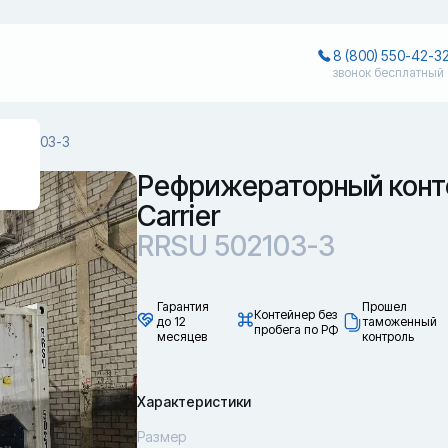
8 (800) 550-42-3
звонок бесплатный
?
U 502103-3
Рефрижераторный конт
Carrier
RRSU 502103-3
Гарантия
Прошел
Контейнер без
до 12
таможенный
пробега по РФ
месяцев
контроль
Характеристики
Размер