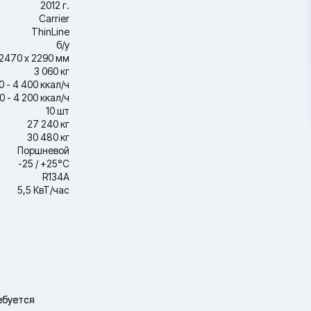
2012 г.
Carrier
ThinLine
б/у
2470 х 2290 мм
3 060 кг
0 - 4 400 ккал/ч
0 - 4 200 ккал/ч
10 шт
27 240 кг
30 480 кг
Поршневой
-25 / +25°С
R134A
5,5 КвТ/час
ебуется