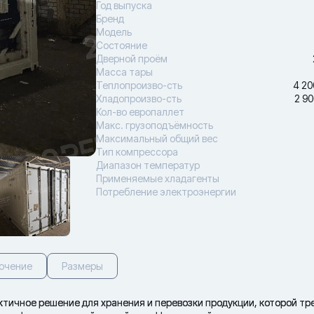
Год выпуска
Бренд
Модель
Состояние
Дверной проём
Масса тары
Теплопроизво-сть
4 20
Хладопроизво-сть
2 90
Кол-во европаллет
Макс. грузоподъёмность
Максимальный общий вес
Тип компрессора
Диапазон температур
Применяемые хладагенты
Потребление электроэнергии
ючение
Размеры
ктичное решение для хранения и перевозки продукции, которой тр