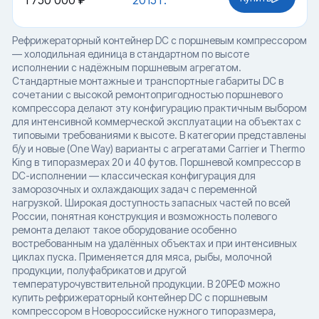
1 750 000 ₽
2015 г.
Рефрижераторный контейнер DC с поршневым компрессором
— холодильная единица в стандартном по высоте
исполнении с надёжным поршневым агрегатом.
Стандартные монтажные и транспортные габариты DC в
сочетании с высокой ремонтопригодностью поршневого
компрессора делают эту конфигурацию практичным выбором
для интенсивной коммерческой эксплуатации на объектах с
типовыми требованиями к высоте. В категории представлены
б/у и новые (One Way) варианты с агрегатами Carrier и Thermo
King в типоразмерах 20 и 40 футов. Поршневой компрессор в
DC-исполнении — классическая конфигурация для
заморозочных и охлаждающих задач с переменной
нагрузкой. Широкая доступность запасных частей по всей
России, понятная конструкция и возможность полевого
ремонта делают такое оборудование особенно
востребованным на удалённых объектах и при интенсивных
циклах пуска. Применяется для мяса, рыбы, молочной
продукции, полуфабрикатов и другой
температурочувствительной продукции. В 20РЕФ можно
купить рефрижераторный контейнер DC с поршневым
компрессором в Новороссийске нужного типоразмера,