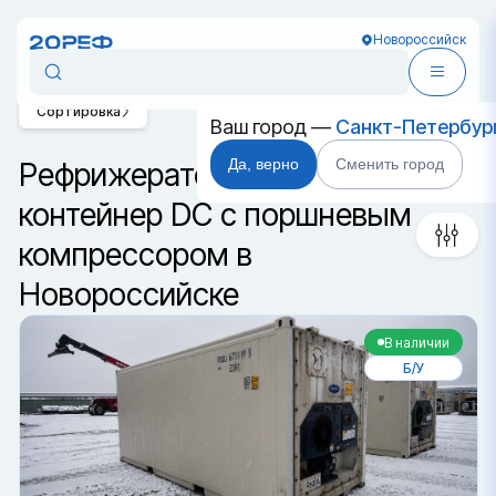
Новороссийск
Сортировка
Ваш город —
Санкт-Петербур
Да, верно
Сменить город
Рефрижераторный
контейнер DC с поршневым
компрессором в
Новороссийске
В наличии
Б/У