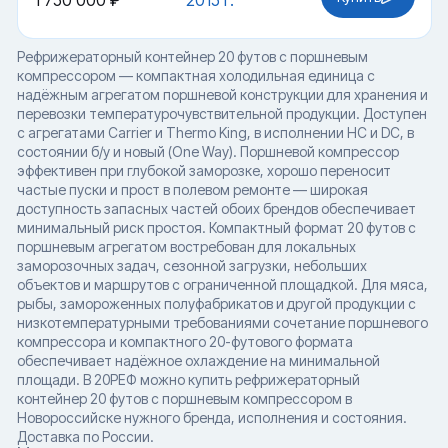
1 750 000 ₽
2015 г.
Рефрижераторный контейнер 20 футов с поршневым
компрессором — компактная холодильная единица с
надёжным агрегатом поршневой конструкции для хранения и
перевозки температурочувствительной продукции. Доступен
с агрегатами Carrier и Thermo King, в исполнении HC и DC, в
состоянии б/у и новый (One Way). Поршневой компрессор
эффективен при глубокой заморозке, хорошо переносит
частые пуски и прост в полевом ремонте — широкая
доступность запасных частей обоих брендов обеспечивает
минимальный риск простоя. Компактный формат 20 футов с
поршневым агрегатом востребован для локальных
заморозочных задач, сезонной загрузки, небольших
объектов и маршрутов с ограниченной площадкой. Для мяса,
рыбы, замороженных полуфабрикатов и другой продукции с
низкотемпературными требованиями сочетание поршневого
компрессора и компактного 20-футового формата
обеспечивает надёжное охлаждение на минимальной
площади. В 20РЕФ можно купить рефрижераторный
контейнер 20 футов с поршневым компрессором в
Новороссийске нужного бренда, исполнения и состояния.
Доставка по России.