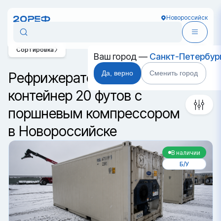
Новороссийск
Сортировка
Ваш город —
Санкт-Петербур
Да, верно
Сменить город
Рефрижераторный
контейнер 20 футов с
поршневым компрессором
в Новороссийске
В наличии
Б/У