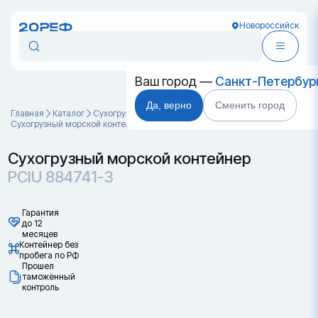
Новороссийск
Ваш город —
Санкт-Петербур
Да, верно
Сменить город
Главная
Каталог
Cухогрузные морские контейнеры
Сухогрузный морской контейнер PCIU 884741-3
Сухогрузный морской контейнер
PCIU 884741-3
Гарантия
до 12
месяцев
Контейнер без
пробега по РФ
Прошел
таможенный
контроль