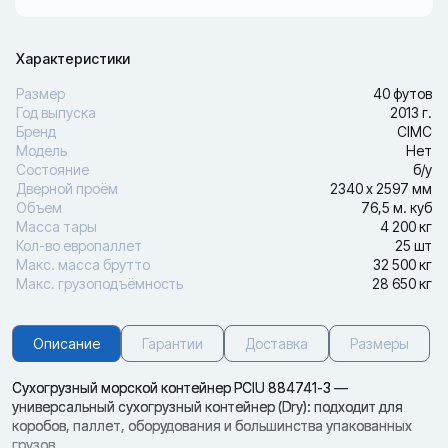
Характеристики
Размер
40 футов
Год выпуска
2013 г.
Бренд
CIMC
Модель
Нет
Состояние
б/у
Дверной проём
2340 х 2597 мм
Объем
76,5 м. куб
Масса тары
4 200 кг
Кол-во европаллет
25 шт
Макс. масса брутто
32 500 кг
Макс. грузоподъёмность
28 650 кг
Описание
Гарантии
Доставка
Размеры
Сухогрузный морской контейнер PCIU 884741-3 —
универсальный сухогрузный контейнер (Dry): подходит для
коробов, паллет, оборудования и большинства упакованных
грузов.