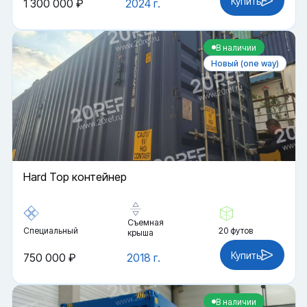
Купить
1 300 000 ₽
2024 г.
В наличии
Новый (one way)
Hard Top контейнер
Съемная
Специальный
20 футов
крыша
Купить
750 000 ₽
2018 г.
В наличии