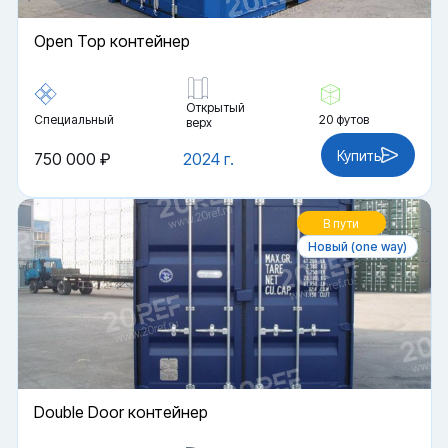
Open Top контейнер
Открытый
Специальный
20 футов
верх
Купить
750 000 ₽
2024 г.
В пути
Новый (one way)
Double Door контейнер