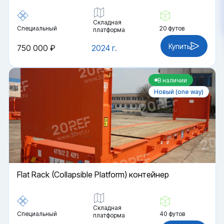
Складная
Специальный
20 футов
платформа
Купить
750 000 ₽
2024 г.
В наличии
Новый (one way)
Flat Rack (Collapsible Platform) контейнер
Складная
Специальный
40 футов
платформа