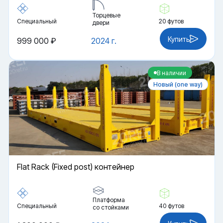
Торцевые
Специальный
20 футов
двери
Купить
999 000 ₽
2024 г.
В наличии
Новый (one way)
Flat Rack (Fixed post) контейнер
Платформа
Специальный
40 футов
со стойками