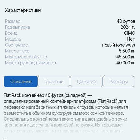
Характеристики
Размер
40 футов
Год выпуска
2024 г.
Бренд
CIMC
Модель
Нет
Состояние
новый (one way)
Масса тары
5 500 кг
Макс. масса брутто
45 500 кг
Макс. грузоподъёмность
40 000 кг
Описание
Гарантии
Доставка
Размеры
Flat Rack контейнер 40 футов (складной) —
специализированный контейнер-платформа (Flat Rack) для
перевозки негабаритных и тяжёлых грузов, которые нельзя
разместить в обычном сухогрузном морском контейнере.
Специальные контейнеры такого типа дают удобные точки
крепления и доступ для крановой погрузки. Их торцевые
стенки складываются, что позволяет компактно хранить
контейнеры в сложенном виде друг на друге.