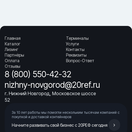
· задачи, где важно безопасное крепление и быстрая погрузка
· негабарит и тяжёлые грузы, требующие удобного доступа
Как выбирать:
· определите требуемый способ погрузки и тип исполнения
· проверьте платформу/настил и точки крепления
· оцените геометрию рамы и общее состояние контейнера
Главная
Терминалы
Купить «Flat Rack контейнер 40 футов (складной)» в Нижнем
Каталог
Услуги
Новгороде.
Лизинг
Контакты
▼ От чего зависит цена на Flat Rack контейнер 40
Партнёры
Реквизиты
футов (складной)?
Оплата
Вопрос-Ответ
▼ Что критично проверить?
Отзывы
▼ Для каких задач используют чаще всего?
8 (800) 550-42-32
▼ Где купить Flat Rack контейнер 40 футов (складной)
в Нижнем Новгороде?
nizhny-novgorod@20ref.ru
▼ Чем спецконтейнер полезнее обычного?
г. Нижний Новгород, Московское шоссе
52
За 10 лет работы мы помогли нескольким тысячам компаний с
покупкой
и доставкой контейнеров
Начните развивать свой бизнес с 20РЕФ сегодня