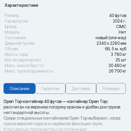
Характеристики
Размер
40 футов
Год выпуска
2024 г.
Бренд
CIMC
Модель
Нет
Состояние
новый (one way)
Дверной проём
2340 х 2280 мм
Объем
66, 5 м. куб
Масса тары
3 780 кг
Кол-во европаллет
25 шт
Макс. масса брутто
30 480 кг
Макс. грузоподъёмность
26 700 кг
Описание
Гарантии
Доставка
Размеры
Open Top контейнер 40 футов — контейнер Open Top:
рассчитан на верхнюю погрузку краном и удобен для грузов
нестандартной высоты.
Среди специальных контейнеров Open Top выбирают, когда
нужна верхняя подача и надёжная фиксация груза.
Ключевые параметры исполнения: