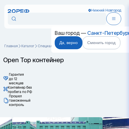
Нижний Новгород
Ваш город —
Санкт-Петербур
Да, верно
Сменить город
Главная
Каталог
Специальные контейнеры
Open Top контейнер
Open Top контейнер
Гарантия
до 12
месяцев
Контейнер без
пробега по РФ
Прошел
таможенный
контроль