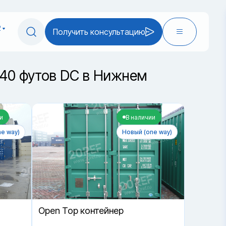
2
Получить консультацию
 40 футов DC в Нижнем
и
В наличии
e way)
Новый (one way)
Open Top контейнер