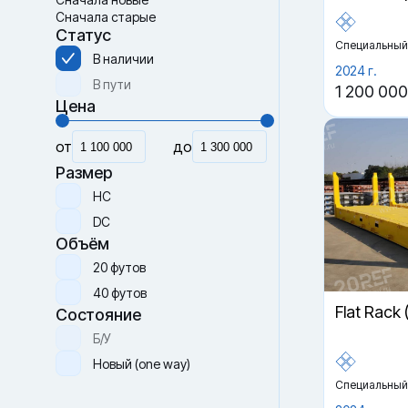
Сначала старые
Статус
Специальный
В наличии
2024 г.
В пути
1 200 000
Цена
от
до
Размер
HC
DC
Объём
20 футов
40 футов
Flat Rack
Состояние
Б/У
Новый (one way)
Специальный