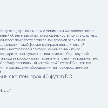
ейнер стандартной высоты с минимальным износом после
лезный объём и высокую грузоподъёмность при стандартных
ейнеров: при работе с тяжёлыми грузами расчётная
надёжности. Такой формат выбирают для длительной
ике и нефтегазовом секторе. Минимальный износ
предварительного усиления или ремонта. Один крупный
 упрощает координацию перевозки и позволяет рационально
(One Way) специальный контейнер 40 футов DC в Нижнем
ения и размещения оборудования на производственном
и.
ьных контейнерах 40 футов DC
ов DC?