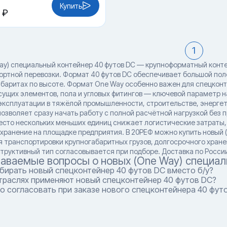
Купить
 ₽
1
ay) специальный контейнер 40 футов DC — крупноформатный конт
ортной перевозки. Формат 40 футов DC обеспечивает большой по
баритах по высоте. Формат One Way особенно важен для спецконт
сущих элементов, пола и угловых фитингов — ключевой параметр 
эксплуатации в тяжёлой промышленности, строительстве, энергет
позволяет сразу начать работу с полной расчётной нагрузкой без 
есто нескольких меньших единиц снижает логистические затраты,
 хранение на площадке предприятия. В 20РЕФ можно купить новый 
я транспортировки крупногабаритных грузов, долгосрочного хран
структивный тип согласовывается при подборе. Доставка по Росси
даваемые вопросы о новых (One Way) специал
бирать новый спецконтейнер 40 футов DC вместо б/у?
отраслях применяют новый спецконтейнер 40 футов DC?
о согласовать при заказе нового спецконтейнера 40 фут