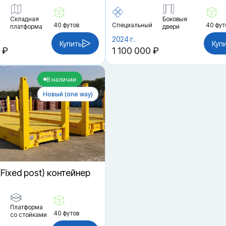
Складная
Боковые
40 футов
Специальный
40 фут
платформа
двери
2024 г.
Купить
Куп
 ₽
1 100 000 ₽
В наличии
Новый (one way)
 (Fixed post) контейнер
Платформа
40 футов
со стойками