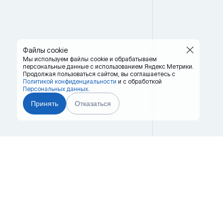
Файлы cookie
Мы используем файлы cookie и обрабатываем
персональные данные с использованием Яндекс Метрики.
Продолжая пользоваться сайтом,
вы соглашаетесь с
Политикой конфиденциальности
и с обработкой
Персональных данных.
Принять
Отказаться
Главная
Терминалы
8 (
Каталог
Услуги
niz
Лизинг
Контакты
Партнёры
Реквизиты
г. Ни
Оплата
Вопрос-Ответ
Отзывы