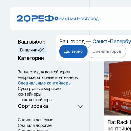
Нижний Новгород
Ваш город —
Санкт-Петербу
Ваш выбор
Новый 
Сбросить
В наличии
Да, верно
Сменить город
Новгор
Категории
Запчасти для контейнеров
Рефрижераторные контейнеры
Специальные контейнеры
Cухогрузные морские
контейнеры
Танк-контейнеры
Термоконтейнеры
Сортировка
Сначала дешевые
Flat Rack 
Сначала дорогие
контейне
Сначала новые