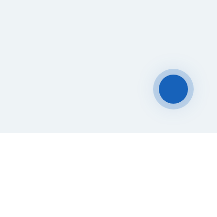
Чат-мессенджер
За 10 лет работы мы помогли
нескольким тысячам компаний с
покупкой
и доставкой контейнеров
Начните развивать свой
бизнес с 20РЕФ сегодня