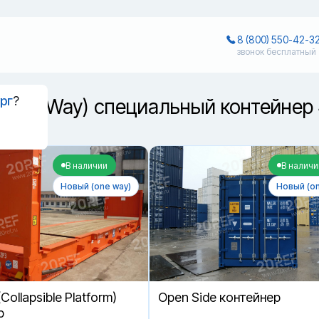
8 (800) 550-42-3
звонок бесплатный
рг
?
(One Way) специальный контейнер
оде
В наличии
В наличи
Новый (one way)
Новый (on
(Collapsible Platform)
Open Side контейнер
р