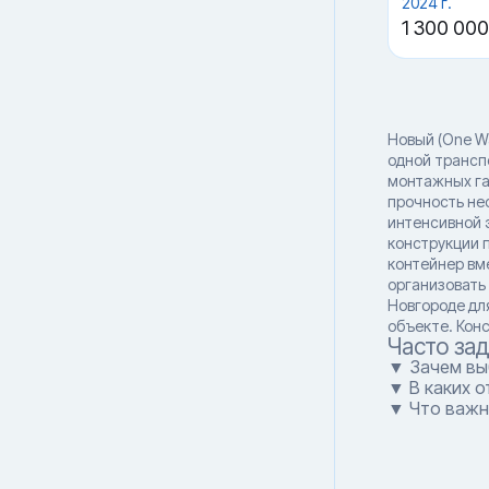
2024 г.
1 300 000
Новый (One W
одной трансп
монтажных га
прочность не
интенсивной 
конструкции 
контейнер вм
организовать
Новгороде дл
объекте. Кон
Часто за
▼ Зачем вы
▼ В каких 
▼ Что важн