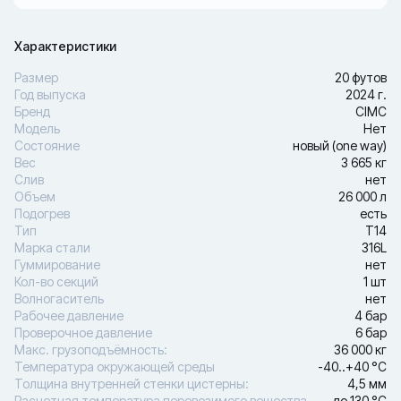
Характеристики
Размер
20 футов
Год выпуска
2024 г.
Бренд
CIMC
Модель
Нет
Состояние
новый (one way)
Вес
3 665 кг
Слив
нет
Объем
26 000 л
Подогрев
есть
Тип
Т14
Марка стали
316L
Гуммирование
нет
Кол-во секций
1 шт
Волногаситель
нет
Рабочее давление
4 бар
Проверочное давление
6 бар
Макс. грузоподъёмность:
36 000 кг
Температура окружающей среды
-40..+40 °С
Толщина внутренней стенки цистерны:
4,5 мм
Расчетная температура перевозимого вещества
до 130 °С