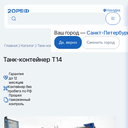
Находка
Ваш город —
Санкт-Петербур
Да, верно
Сменить город
Главная
Каталог
Танк-контейнеры
Танк-контейнер Т14
Танк-контейнер Т14
Гарантия
до 12
месяцев
Контейнер без
пробега по РФ
Прошел
таможенный
контроль