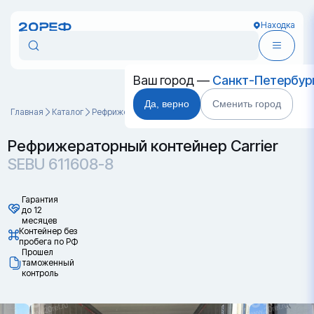
Находка
Ваш город —
Санкт-Петербур
Да, верно
Сменить город
Главная
Каталог
Рефрижераторные контейнеры
SEBU 611608-8
Рефрижераторный контейнер Carrier
SEBU 611608-8
Гарантия
до 12
месяцев
Контейнер без
пробега по РФ
Прошел
таможенный
контроль