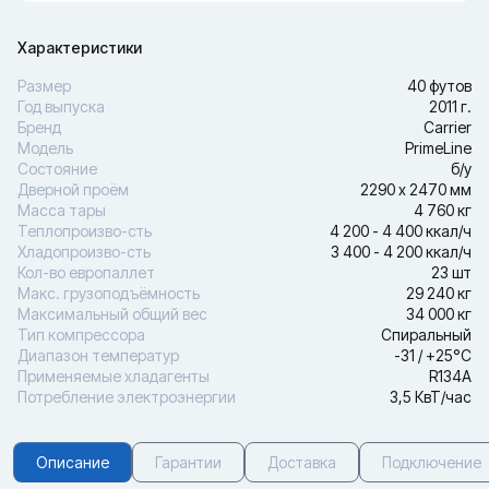
Характеристики
Размер
40 футов
Год выпуска
2011 г.
Бренд
Carrier
Модель
PrimeLine
Состояние
б/у
Дверной проём
2290 х 2470 мм
Масса тары
4 760 кг
Теплопроизво-сть
4 200 - 4 400 ккал/ч
Хладопроизво-сть
3 400 - 4 200 ккал/ч
Кол-во европаллет
23 шт
Макс. грузоподъёмность
29 240 кг
Максимальный общий вес
34 000 кг
Тип компрессора
Спиральный
Диапазон температур
-31 / +25°С
Применяемые хладагенты
R134A
Потребление электроэнергии
3,5 КвТ/час
Описание
Гарантии
Доставка
Подключение