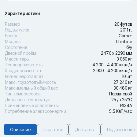
Характеристики
Размер
20 футов
Год выпуска
2011 г.
Бренд
Carrier
Модель
ThinLine
Состояние
б/у
Дверной проём
2470 х 2290 мм
Масса тары
3 060 кг
Теплопроизво-сть
4 200 - 4 400 ккал/ч
Хладопроизво-сть
2 900 - 4 200 ккал/ч
Кол-во европаллет
10 шт
Макс. грузоподъёмность
27 240 кг
Максимальный общий вес
30 480 кг
Тип компрессора
Поршневой
Диапазон температур
-25 / +25°С
Применяемые хладагенты
R134A
Потребление электроэнергии
5,5 КвТ/час
Описание
Гарантии
Доставка
Подключение