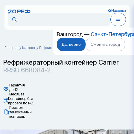
Находка
Ваш город —
Санкт-Петербур
Да, верно
Сменить город
Главная
Каталог
Рефрижераторные контейнеры
RRSU 668084-2
Рефрижераторный контейнер Carrier
RRSU 668084-2
Гарантия
до 12
месяцев
Контейнер без
пробега по РФ
Прошел
таможенный
контроль