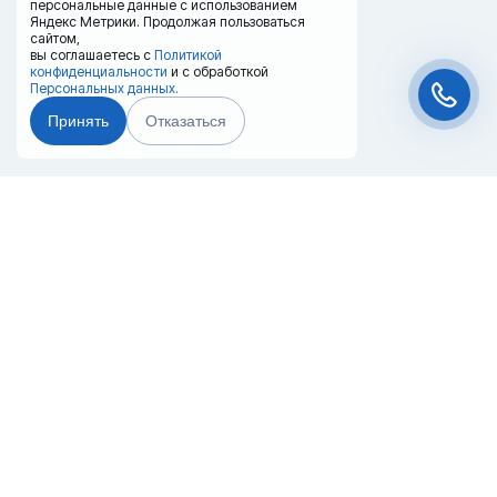
персональные данные с использованием
Яндекс Метрики. Продолжая пользоваться
сайтом,
вы соглашаетесь с
Политикой
конфиденциальности
и с обработкой
Персональных данных.
Принять
Отказаться
Чат-мессенджер
Главная
Терминалы
Каталог
Услуги
Лизинг
Контакты
Партнёры
Реквизиты
Оплата
Вопрос-Ответ
Отзывы
8 (800) 550-42-32
nahodka@20ref.ru
Приморский край, п. Боец Кузнецов, ул.