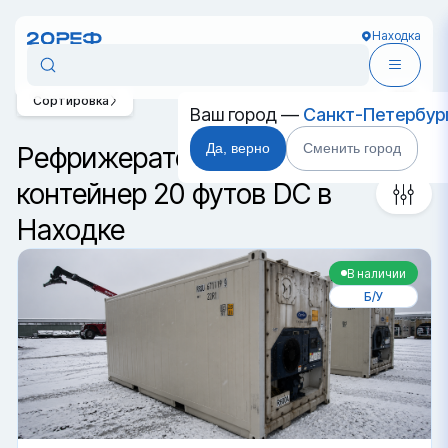
Находка
Сортировка
Ваш город —
Санкт-Петербур
Да, верно
Сменить город
Рефрижераторный
контейнер 20 футов DC в
Находке
В наличии
Б/У