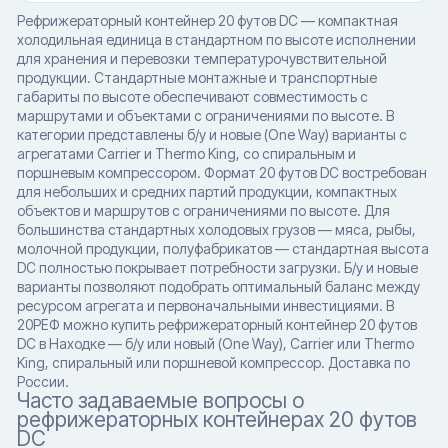
Рефрижераторный контейнер 20 футов DC — компактная
холодильная единица в стандартном по высоте исполнении
для хранения и перевозки температурочувствительной
продукции. Стандартные монтажные и транспортные
габариты по высоте обеспечивают совместимость с
маршрутами и объектами с ограничениями по высоте. В
категории представлены б/у и новые (One Way) варианты с
агрегатами Carrier и Thermo King, со спиральным и
поршневым компрессором. Формат 20 футов DC востребован
для небольших и средних партий продукции, компактных
объектов и маршрутов с ограничениями по высоте. Для
большинства стандартных холодовых грузов — мяса, рыбы,
молочной продукции, полуфабрикатов — стандартная высота
DC полностью покрывает потребности загрузки. Б/у и новые
варианты позволяют подобрать оптимальный баланс между
ресурсом агрегата и первоначальными инвестициями. В
20РЕФ можно купить рефрижераторный контейнер 20 футов
DC в Находке — б/у или новый (One Way), Carrier или Thermo
King, спиральный или поршневой компрессор. Доставка по
России.
Часто задаваемые вопросы о
рефрижераторных контейнерах 20 футов
DC