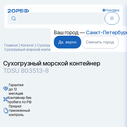
Находка
Ваш город —
Санкт-Петербур
Да, верно
Сменить город
Главная
Каталог
Cухогрузные морские контейнеры
Сухогрузный морской контейнер TDSU 803513-8
Сухогрузный морской контейнер
TDSU 803513-8
Гарантия
до 12
месяцев
Контейнер без
пробега по РФ
Прошел
таможенный
контроль