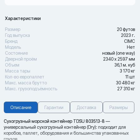
Характеристики
Размер
20 футов
Год выпуска
2023 г.
Бренд
CIMC
Модель
Нет
Состояние
новый (one way)
Дверной проём
2340 х 2597 мм
Объем
36,1 м. куб
Масса тары
3 170 кг
Кол-во европаллет
11 шт
Макс. масса брутто
30 480 кг
Макс. грузоподъёмность
27 310 кг
Описание
Гарантии
Доставка
Размеры
Сухогрузный морской контейнер TDSU 803513-8 —
универсальный сухогрузный контейнер (Dry): подходит для
коробов, паллет, оборудования и большинства упакованных
грузов.