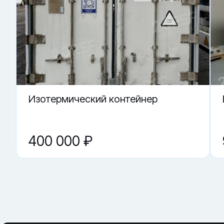
Купить «Сухогрузный морской контейнер PCIU 884741-3» 
▼ От чего зависит цена на Сухогрузный морской
▼ Подойдёт ли контейнер как склад?
▼ Можно ли использовать под переоборудован
▼ Где купить Сухогрузный морской контейнер PC
▼ Что проверить перед покупкой?
Изотермический контейнер
400 000 ₽