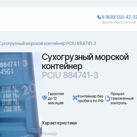
8 (800) 550-42-3
звонок бесплатный
Сухогрузный морской контейнер PCIU 884741-3
Сухогрузный морской
контейнер
PCIU 884741-3
Гарантия
Прошел
Контейнер без
до 12
таможенный
пробега по РФ
месяцев
контроль
Характеристики
Размер