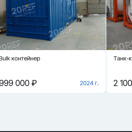
в Находке.
 контейнер PCIU 884741-3?
ие?
IU 884741-3 в Находке?
Bulk контейнер
Танк-
999 000 ₽
2 10
2024 г.