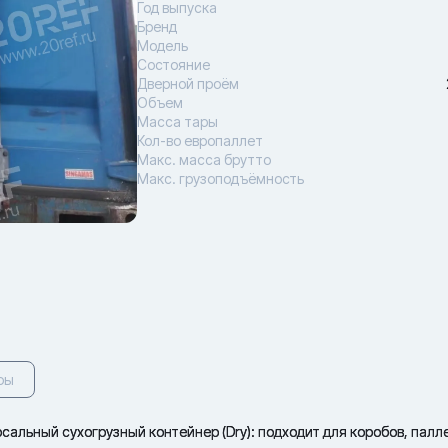
Год выпуска
Бренд
Модель
Состояние
Дверной проём
Объем
Масса тары
Кол-во европаллет
Макс. масса брутто
Макс. грузоподъёмность
ры
альный сухогрузный контейнер (Dry): подходит для коробов, палл