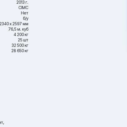
2013 г.
CIMC
Нет
б/у
2340 х 2597 мм
76,5 м. куб
4 200 кг
25 шт
32 500 кг
28 650 кг
ет,