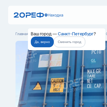
Находка
Ваш город —
Санкт-Петербург
?
Главная
Каталог
Cухогрузные морские контейнеры
Да, верно
Сменить город