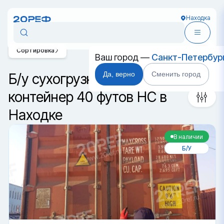
Находка
Сортировка
Ваш город —
Санкт-Петербур
Да, верно
Сменить город
Б/у сухогрузный морской
контейнер 40 футов HC в
Находке
В наличии
Б/У