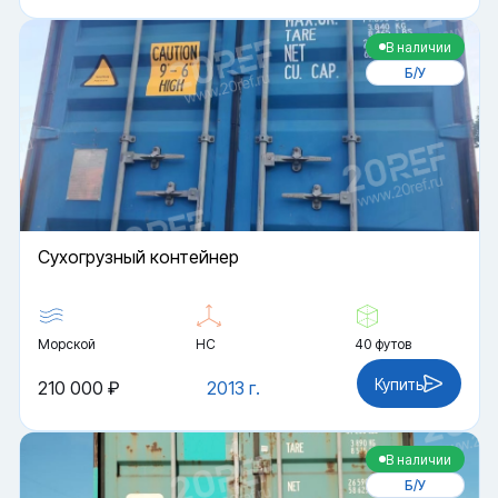
В наличии
Б/У
Cухогрузный контейнер
Морской
HC
40 футов
Купить
210 000 ₽
2013 г.
В наличии
Б/У