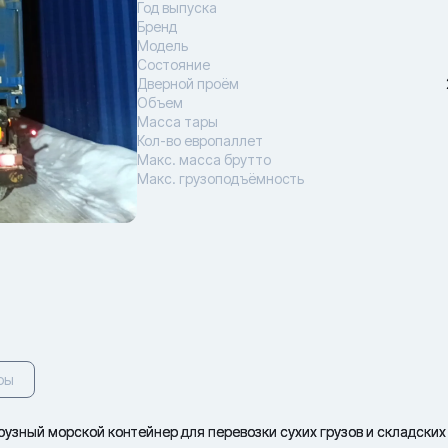
Год выпуска
Бренд
Модель
Состояние
Дверной проём
Объем
Масса тары
Кол-во европаллет
Макс. масса брутто
Макс. грузоподъёмность
ры
зный морской контейнер для перевозки сухих грузов и складских 