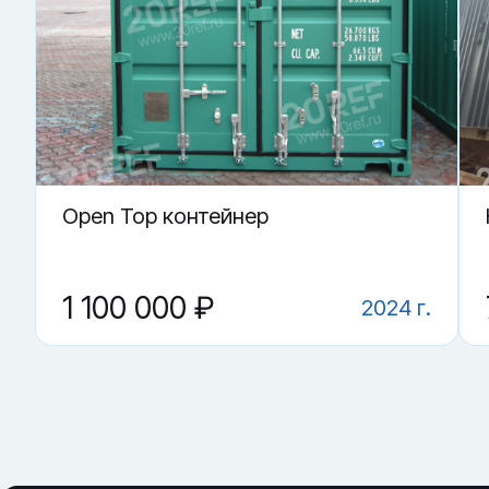
· контроль работы замков и закрывания дверей
Купить «Сухогрузный морской контейнер CICU 488002-4»
▼ Подойдёт ли контейнер как склад?
▼ Можно ли использовать под переоборудован
▼ Где купить Сухогрузный морской контейнер CI
▼ Что проверить перед покупкой?
▼ От чего зависит цена на Сухогрузный морской
Open Top контейнер
1 100 000 ₽
2024 г.