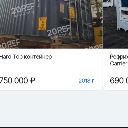
 в Находке.
ие?
CU 488002-4 в Находке?
 контейнер CICU 488002-4?
Hard Top контейнер
Рефри
Carrie
750 000 ₽
690 
2018 г.