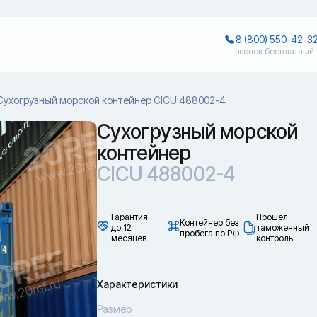
8 (800) 550-42-3
звонок бесплатный
Сухогрузный морской контейнер CICU 488002-4
Сухогрузный морской
контейнер
CICU 488002-4
Гарантия
Прошел
Контейнер без
до 12
таможенный
пробега по РФ
месяцев
контроль
Характеристики
Размер