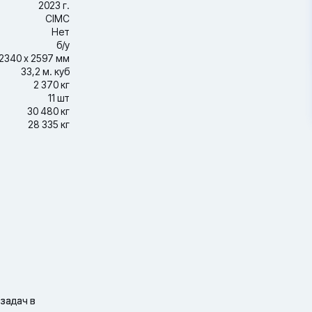
2023 г.
CIMC
Нет
б/у
2340 х 2597 мм
33,2 м. куб
2 370 кг
11 шт
30 480 кг
28 335 кг
задач в