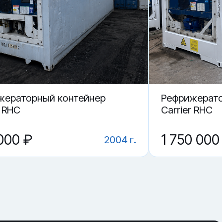
жераторный контейнер
Рефрижерато
r RHC
Carrier RHC
000 ₽
1 750 000
2004 г.