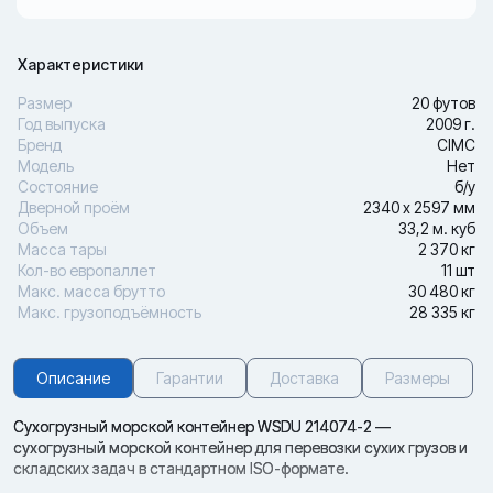
Характеристики
Размер
20 футов
Год выпуска
2009 г.
Бренд
CIMC
Модель
Нет
Состояние
б/у
Дверной проём
2340 х 2597 мм
Объем
33,2 м. куб
Масса тары
2 370 кг
Кол-во европаллет
11 шт
Макс. масса брутто
30 480 кг
Макс. грузоподъёмность
28 335 кг
Описание
Гарантии
Доставка
Размеры
Сухогрузный морской контейнер WSDU 214074-2 —
сухогрузный морской контейнер для перевозки сухих грузов и
складских задач в стандартном ISO-формате.