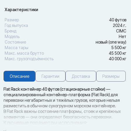
Характеристики
Размер
40 футов
Год выпуска
2024 г.
Бренд
CIMC
Модель
Нет
Состояние
новый (one way)
Масса тары
5 500 кг
Макс. масса брутто
45 500 кг
Макс. грузоподъёмность
40 000 кг
Описание
Гарантии
Доставка
Размеры
Flat Rack контейнер 40 футов (стационарные стойки) —
специализированный контейнер-платформа (Flat Rack) для
перевозки негабаритных и тяжёлых грузов, которые нельзя
разместить в обычном сухогрузном морском контейнере.
В Flat Rack важны состояние платформы, стоек и крепёжных
элементов — они определяют безопасность перевозки.
Ключевые параметры исполнения:
· Тип исполнения: Flat Rack контейнер 40 футов (стационарные