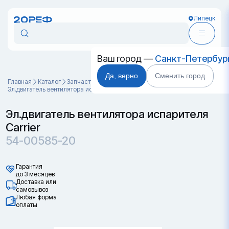
Липецк
Ваш город —
Санкт-Петербур
Да, верно
Сменить город
Главная
Каталог
Запчасти для контейнеров
Эл.двигатель вентилятора испарителя Carrier 54-00585-20
Эл.двигатель вентилятора испарителя
Carrier
54-00585-20
Гарантия
до 3 месяцев
Доставка или
самовывоз
Любая форма
оплаты