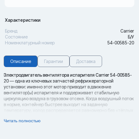
Характеристики
Бренд
Carrier
Состояние
Б/У
Номенклатурный номер
54-00585-20
Описание
Гарантии
Доставка
Электродвигатель вентилятора испарителя Carrier 54-00585-
20 — одна из ключевых запчастей рефрижераторной
установки: именно этот мотор приводит в движение
вентилятор(ы) испарителя и поддерживает стабильную
циркуляцию воздуха в грузовом отсеке. Когда воздушный поток
в норме, контейнер быстрее выходит на заданную
температуру, холод распределяется равномерно без «тёплых
зон», а испаритель меньше склонен к обмерзанию. При износе
Читать полностью
двигателя ситуация меняется: увеличивается время выхода на
режим, растёт энергопотребление, испаритель быстрее
покрывается инеем, а система чаще уходит в оттайку, что