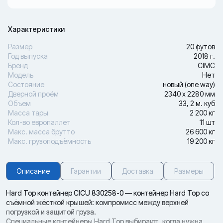
Характеристики
Размер
20 футов
Год выпуска
2018 г.
Бренд
CIMC
Модель
Нет
Состояние
новый (one way)
Дверной проём
2340 х 2280 мм
Объем
33, 2 м. куб
Масса тары
2 200 кг
Кол-во европаллет
11 шт
Макс. масса брутто
26 600 кг
Макс. грузоподъёмность
19 200 кг
Описание
Гарантии
Доставка
Размеры
Hard Top контейнер CICU 830258-0 — контейнер Hard Top со
съёмной жёсткой крышей: компромисс между верхней
погрузкой и защитой груза.
Специальные контейнеры Hard Top выбирают, когда нужна