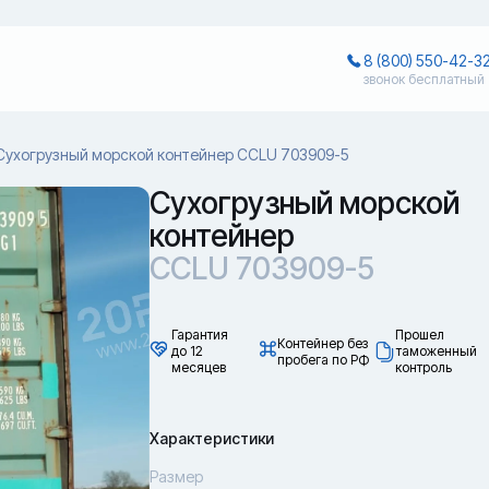
8 (800) 550-42-3
звонок бесплатный
Сухогрузный морской контейнер CCLU 703909-5
Сухогрузный морской
контейнер
CCLU 703909-5
Гарантия
Прошел
Контейнер без
до 12
таможенный
пробега по РФ
месяцев
контроль
Характеристики
Размер