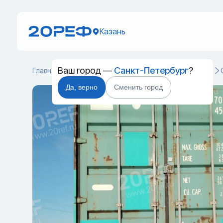
Казань
Ваш город —
Санкт-Петербург
?
Главная
Каталог
Cухогрузные морские контейнеры
Да, верно
Сменить город