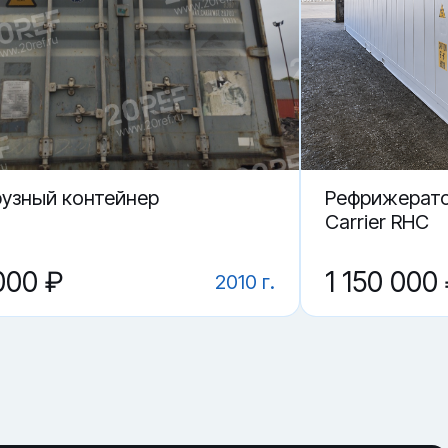
рузный контейнер
Рефрижерато
Carrier RHC
000 ₽
1 150 000
2010 г.