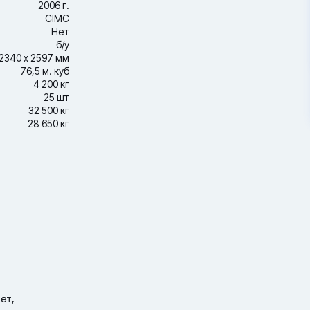
2006 г.
CIMC
Нет
б/у
2340 х 2597 мм
76,5 м. куб
4 200 кг
25 шт
32 500 кг
28 650 кг
ет,