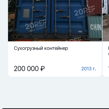
· проверка пола и отсутствия критичных повреждений
Купить «Сухогрузный морской контейнер CCLU 703909-5»
▼ От чего зависит цена на Сухогрузный морско
▼ Подойдёт ли контейнер как склад?
▼ Можно ли использовать под переоборудован
▼ Где купить Сухогрузный морской контейнер CC
▼ Что проверить перед покупкой?
Cухогрузный контейнер
200 000 ₽
2013 г.