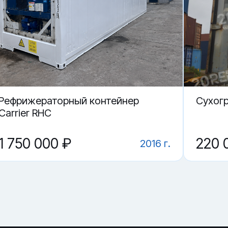
 в Казани.
й контейнер CCLU 703909-5?
ие?
LU 703909-5 в Казани?
Рефрижераторный контейнер
Cухог
Carrier RHC
1 750 000 ₽
220 
2016 г.