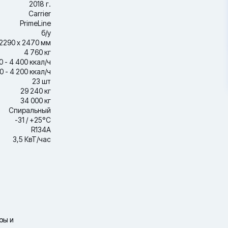
2018 г.
Carrier
PrimeLine
б/у
2290 х 2470 мм
4 760 кг
0 - 4 400 ккал/ч
0 - 4 200 ккал/ч
23 шт
29 240 кг
34 000 кг
Спиральный
-31 / +25°С
R134A
3,5 КвТ/час
ры и