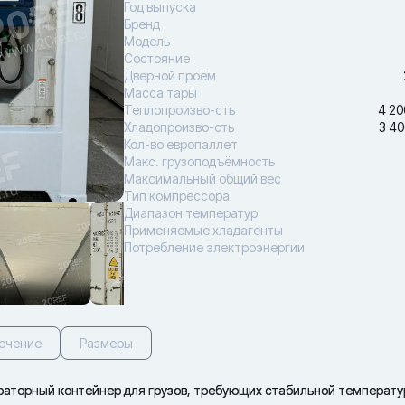
Год выпуска
Бренд
Модель
Состояние
Дверной проём
Масса тары
Теплопроизво-сть
4 20
Хладопроизво-сть
3 40
Кол-во европаллет
Макс. грузоподъёмность
Максимальный общий вес
Тип компрессора
Диапазон температур
Применяемые хладагенты
Потребление электроэнергии
ючение
Размеры
аторный контейнер для грузов, требующих стабильной температу