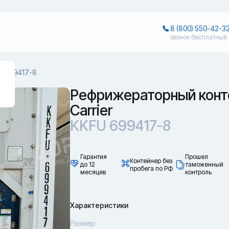
8 (800) 550-42-3
звонок бесплатный
U 699417-8
Рефрижераторный конт
Carrier
KKFU 699417-8
Гарантия
Прошел
Контейнер без
до 12
таможенный
пробега по РФ
месяцев
контроль
Характеристики
Размер