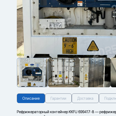
Описание
Гарантии
Доставка
Подкл
Рефрижераторный контейнер KKFU 699417-8 — рефрижер