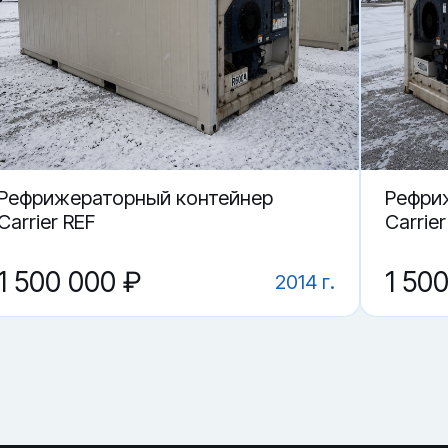
катеринбурге.
нтейнер KKFU 699417-8?
699417-8 в Екатеринбурге?
Рефрижераторный контейнер
Рефри
Carrier REF
Carrier
1 500 000 ₽
1 50
2014 г.