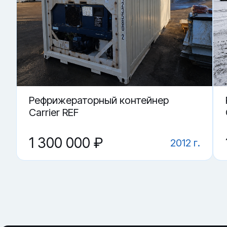
Купить «Рефрижераторный контейнер KKFU 699417-8» в Е
▼ Как понять, что контейнер держит режим?
▼ От чего зависит цена на Рефрижераторный ко
▼ Какие грузы возят в рефконтейнере?
▼ Что важнее: агрегат или корпус?
▼ Где купить Рефрижераторный контейнер KKFU 
Рефрижераторный контейнер
Carrier REF
1 300 000 ₽
2012 г.