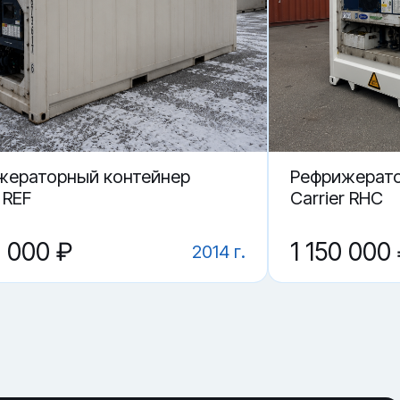
жераторный контейнер
Рефрижерато
 REF
Carrier RHC
0 000 ₽
1 150 000
2014 г.