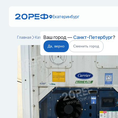
Екатеринбург
Ваш город —
Санкт-Петербург
?
Главная
Каталог
Рефрижераторные контейнеры
KKF
Да, верно
Сменить город