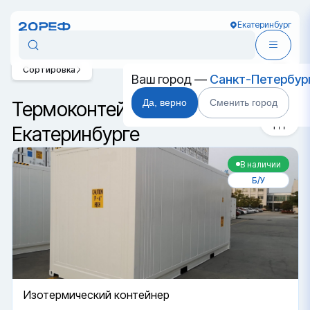
Екатеринбург
Сортировка
Ваш город —
Санкт-Петербур
Да, верно
Сменить город
Термоконтейнеры в
Екатеринбурге
В наличии
Б/У
Изотермический контейнер