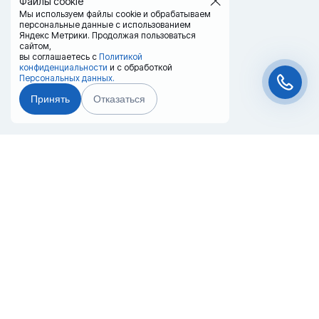
Файлы cookie
Мы используем файлы cookie и обрабатываем
персональные данные с использованием
Яндекс Метрики. Продолжая пользоваться
сайтом,
вы соглашаетесь с
Политикой
конфиденциальности
и с обработкой
Персональных данных.
Принять
Отказаться
Чат-мессенджер
Главная
Терминалы
Каталог
Услуги
Лизинг
Контакты
Партнёры
Реквизиты
Оплата
Вопрос-Ответ
Отзывы
8 (800) 550-42-32
ekaterinburg@20ref.ru