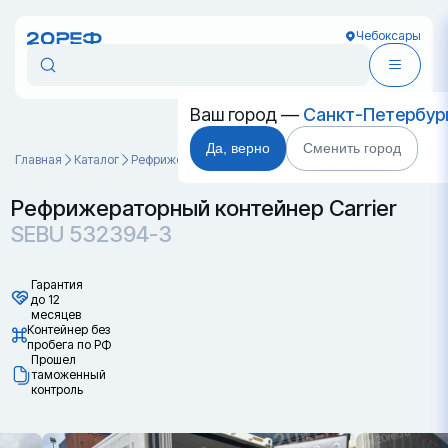
Чебоксары
Ваш город —
Санкт-Петербур
Да, верно
Сменить город
Главная
Каталог
Рефрижераторные контейнеры
SEBU 532394-3
Рефрижераторный контейнер Carrier
SEBU 532394-3
Гарантия
до 12
месяцев
Контейнер без
пробега по РФ
Прошел
таможенный
контроль