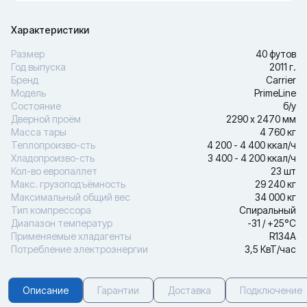
Характеристики
Размер
40 футов
Год выпуска
2011 г.
Бренд
Carrier
Модель
PrimeLine
Состояние
б/у
Дверной проём
2290 х 2470 мм
Масса тары
4 760 кг
Теплопроизво-сть
4 200 - 4 400 ккал/ч
Хладопроизво-сть
3 400 - 4 200 ккал/ч
Кол-во европаллет
23 шт
Макс. грузоподъёмность
29 240 кг
Максимальный общий вес
34 000 кг
Тип компрессора
Спиральный
Диапазон температур
-31 / +25°С
Применяемые хладагенты
R134A
Потребление электроэнергии
3,5 КвТ/час
Описание
Гарантии
Доставка
Подключение