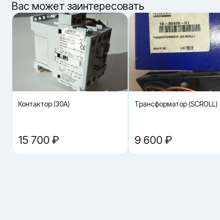
Артикул:
Вас может заинтересовать
Параметры подбора
· Тип: переходник (адаптер) узла вентилятора испарителя —
тип определяет назначение детали и место установки.
· Номенклатурный номер: 54-00585-21 — главный критерий
совместимости: без совпадения номера высок риск ошибки.
· Бренд: Carrier — у разных производителей отличаются
посадочные размеры и исполнение.
· Совместимость: по модели/версии холодильной установки —
проверка экономит время при ремонте.
· Состояние: новый — важно для ресурса и стабильной работы
Контактор (30A)
Трансформатор (SCROLL)
узла.
Что важно при подборе
· сверить артикул 54-00585-21 с каталогом/спецификацией
именно вашей установки;
15 700 ₽
9 600 ₽
· уточнить модель рефагрегата и год/версию (если есть
несколько исполнений узла испарителя);
· проверить, где именно стоит переходник: сторона установки,
тип посадки и крепеж (по фото/схеме);
· подтвердить причину замены диагностикой: люфт, трещины,
следы деформации, вибрации, шум, перегрев узла.
Где применяется
· плановое обслуживание узла испарителя и вентиляции