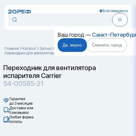
Благовещенск
Ваш город —
Санкт-Петербур
Да, верно
Сменить город
Главная
Каталог
Запчасти для контейнеров
Переходник для вентилятора испарителя Carrier 54-00585-21
Переходник для вентилятора
испарителя Carrier
54-00585-21
Гарантия
до 3 месяцев
Доставка или
самовывоз
Любая форма
оплаты