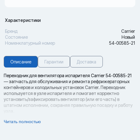
Характеристики
Бренд
Carrier
Состояние
Новый
Номенклатурный номер
54-00585-21
Описание
Гарантии
Доставка
Переходник для вентилятора испарителя Carrier 54-00585-21
— запчасть для обслуживания и ремонта рефрижераторных
контейнеров и холодильных установок Carrier. Переходник
используется в узле испарителя и помогает корректно
установить/зафиксировать вентилятор (или его часть) в
штатном исполнении, сохраняя правильную посадку и работу
узла.
Запчасти для рефконтейнеров важно подбирать строго по
Читать полностью
артикулу и совместимости: даже небольшие отличия в
исполнении крепления/посадки приводят к перекосу,
повышенной вибрации и повторным отказам после замены.