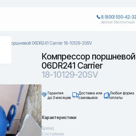
8 (800) 550-42-3
звонок бесплатный
сор поршневой 06DR241 Carrier 18-10129-20SV
Компрессор поршневой
06DR241 Carrier
18-10129-20SV
Гарантия
Доставка или
Любая форма
до 3 месяцев
самовывоз
оплаты
Характеристики
Бренд
Состояние