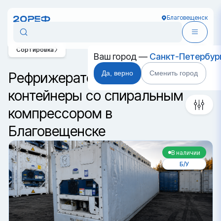
Благовещенск
Сортировка
Ваш город —
Санкт-Петербур
Да, верно
Сменить город
Рефрижераторные
контейнеры со спиральным
компрессором в
Благовещенске
В наличии
Б/У