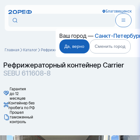
Благовещенск
Ваш город —
Санкт-Петербур
Да, верно
Сменить город
Главная
Каталог
Рефрижераторные контейнеры
SEBU 611608-8
Рефрижераторный контейнер Carrier
SEBU 611608-8
Гарантия
до 12
месяцев
Контейнер без
пробега по РФ
Прошел
таможенный
контроль