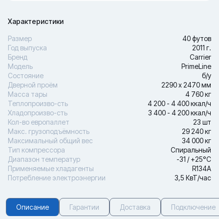
Характеристики
Размер
40 футов
Год выпуска
2011 г.
Бренд
Carrier
Модель
PrimeLine
Состояние
б/у
Дверной проём
2290 х 2470 мм
Масса тары
4 760 кг
Теплопроизво-сть
4 200 - 4 400 ккал/ч
Хладопроизво-сть
3 400 - 4 200 ккал/ч
Кол-во европаллет
23 шт
Макс. грузоподъёмность
29 240 кг
Максимальный общий вес
34 000 кг
Тип компрессора
Спиральный
Диапазон температур
-31 / +25°С
Применяемые хладагенты
R134A
Потребление электроэнергии
3,5 КвТ/час
Описание
Гарантии
Доставка
Подключение