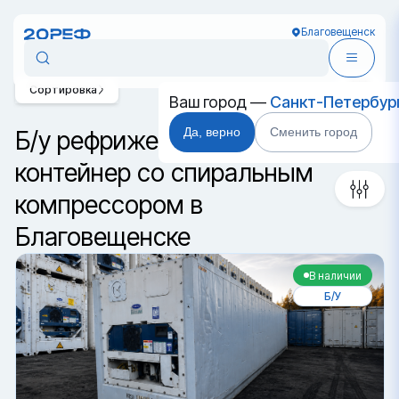
Благовещенск
Сортировка
Ваш город —
Санкт-Петербур
Да, верно
Сменить город
Б/у рефрижераторный
контейнер со спиральным
компрессором в
Благовещенске
В наличии
Б/У