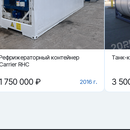
 в Благовещенске.
ие?
ICU 488002-4 в Благовещенске?
 контейнер CICU 488002-4?
Рефрижераторный контейнер
Танк-
Carrier RHC
1 750 000 ₽
3 50
2016 г.