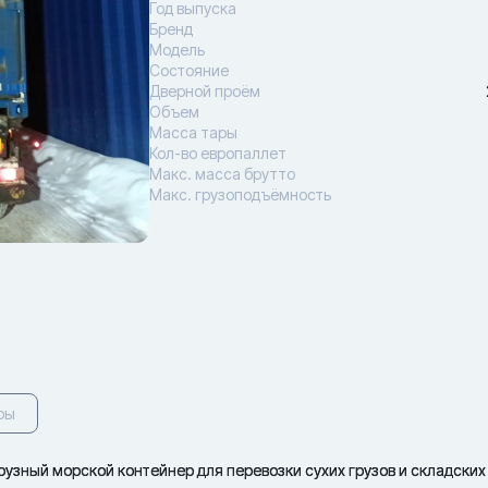
Год выпуска
Бренд
Модель
Состояние
Дверной проём
Объем
Масса тары
Кол-во европаллет
Макс. масса брутто
Макс. грузоподъёмность
ры
зный морской контейнер для перевозки сухих грузов и складских 