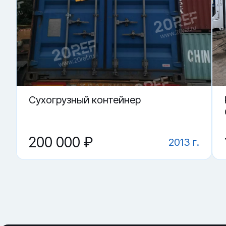
· контроль работы замков и закрывания дверей
Купить «Сухогрузный морской контейнер CICU 488002-4»
▼ Подойдёт ли контейнер как склад?
▼ Можно ли использовать под переоборудован
▼ Где купить Сухогрузный морской контейнер C
▼ Что проверить перед покупкой?
▼ От чего зависит цена на Сухогрузный морской
Cухогрузный контейнер
200 000 ₽
2013 г.