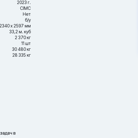
2023 г.
CIMC
Нет
б/у
2340 х 2597 мм
33,2 м. куб
2 370 кг
11 шт
30 480 кг
28 335 кг
задач в