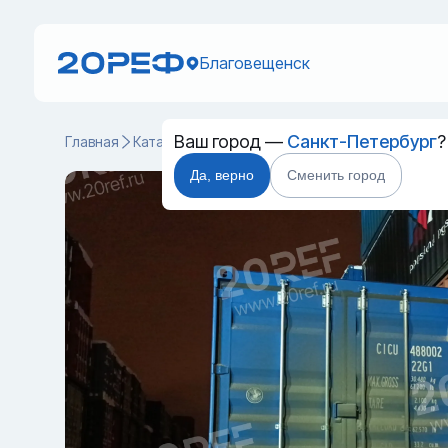
Благовещенск
Ваш город —
Санкт-Петербург
?
Главная
Каталог
Cухогрузные морские контейнеры
Да, верно
Сменить город