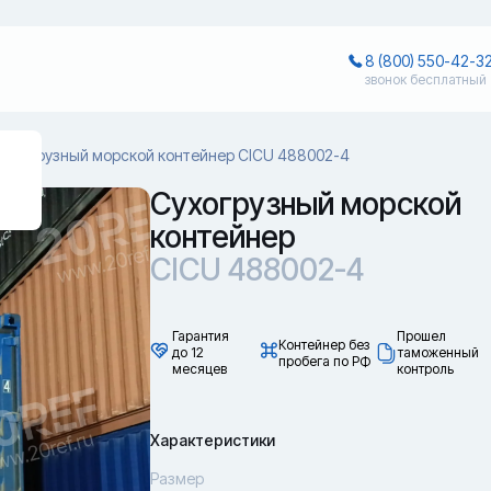
8 (800) 550-42-3
звонок бесплатный
Сухогрузный морской контейнер CICU 488002-4
Сухогрузный морской
контейнер
CICU 488002-4
Гарантия
Прошел
Контейнер без
до 12
таможенный
пробега по РФ
месяцев
контроль
Характеристики
Размер