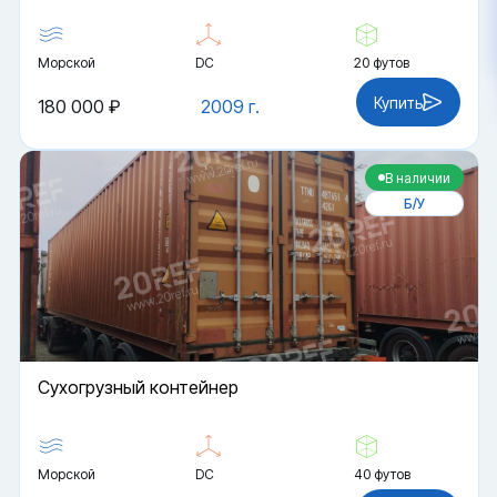
Морской
DC
20 футов
Купить
180 000 ₽
2009 г.
В наличии
Б/У
Cухогрузный контейнер
Морской
DC
40 футов