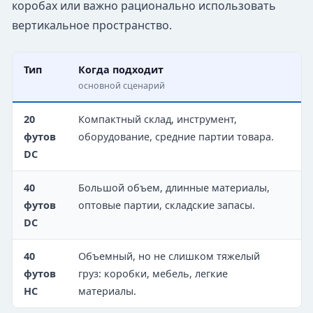
коробах или важно рационально использовать
вертикальное пространство.
Тип
Когда подходит
Н
основной сценарий
п
20
Компактный склад, инструмент,
С
футов
оборудование, средние партии товара.
у
DC
у
40
Большой объем, длинные материалы,
Д
футов
оптовые партии, складские запасы.
р
DC
40
Объемный, но не слишком тяжелый
О
футов
груз: коробки, мебель, легкие
м
HC
материалы.