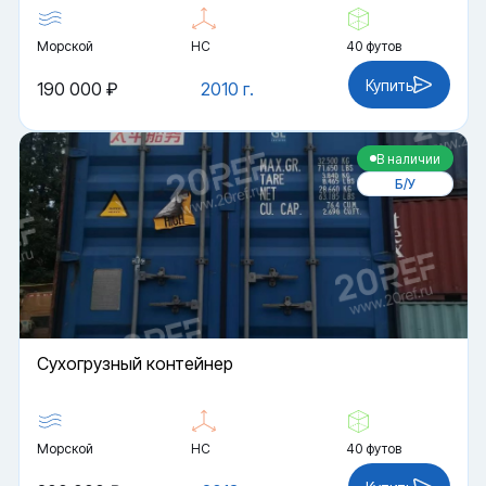
Морской
HC
40 футов
Купить
190 000 ₽
2010 г.
В наличии
Б/У
Cухогрузный контейнер
Морской
HC
40 футов