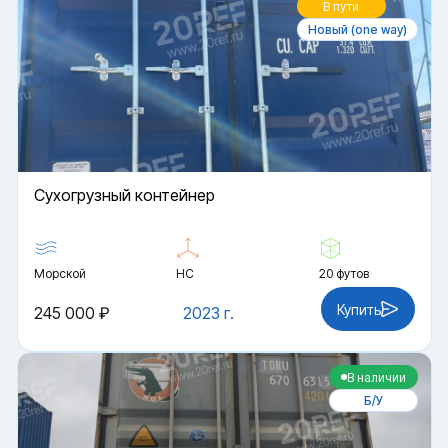
В пути
Новый (one way)
Cухогрузный контейнер
Морской
HC
20 футов
Купить
245 000 ₽
2023 г.
В наличии
Б/У