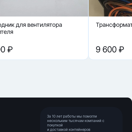
одник для вентилятора
Трансформат
ителя
00 ₽
9 600 ₽
За 10 лет работы мы помогли
нескольким тысячам компаний с
покупкой
и доставкой контейнеров