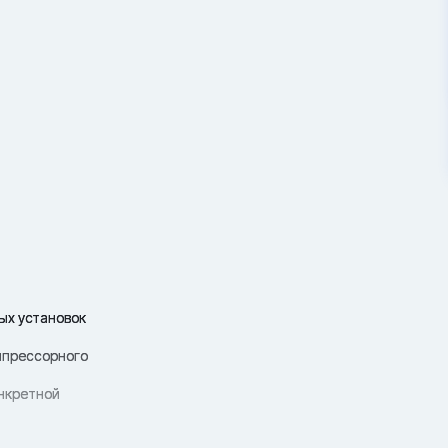
ых установок
омпрессорного
онкретной