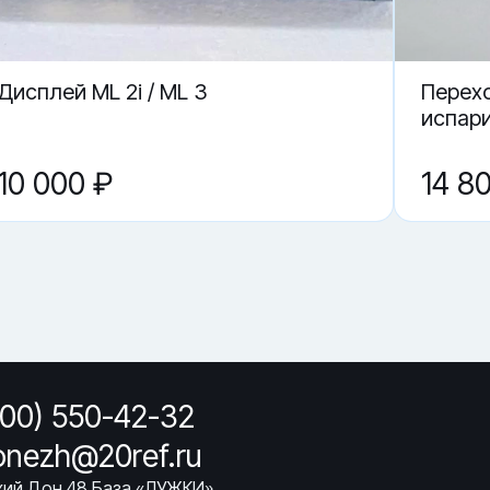
овпадения номера?
-00 в Воронеже?
Дисплей ML 2i / ML 3
Перех
испар
10 000 ₽
14 8
800) 550-42-32
onezh@20ref.ru
ихий Дон 48 База «ЛУЖКИ»