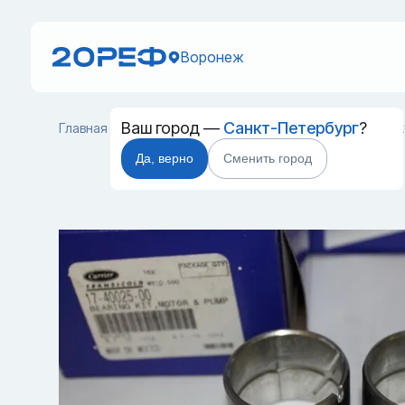
Воронеж
Ваш город —
Санкт-Петербург
?
Главная
Каталог
Запчасти для контейнеров
Втулка к
Да, верно
Сменить город