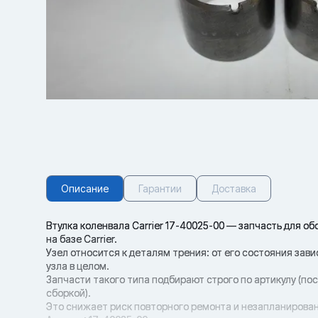
Описание
Гарантии
Доставка
Втулка коленвала Carrier 17-40025-00 — запчасть для 
на базе Carrier.
Узел относится к деталям трения: от его состояния зав
узла в целом.
Запчасти такого типа подбирают строго по артикулу (п
сборкой).
Это снижает риск повторного ремонта и незапланирован