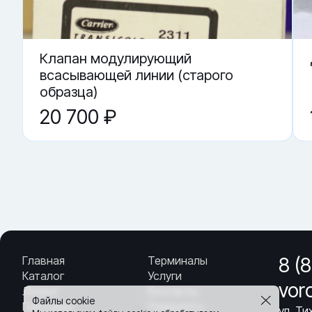
▼ Можно ли поставить «похожую» втулку без с
▼ Что важнее всего проверить перед заменой?
▼ Где купить втулку коленвала Carrier 17-40025
Клапан модулирующий
всасывающей линии (старого
образца)
20 700 ₽
Главная
Терминалы
8 (
Каталог
Услуги
vor
Лизинг
Контакты
Файлы cookie
Партнёры
Реквизиты
ул. Т