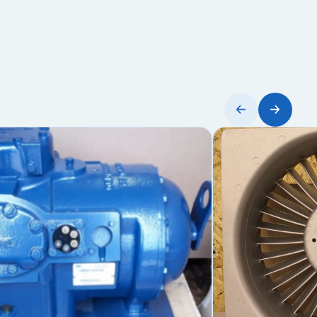
liteLINE — по
ожет увеличить
тора.
у узла.
ждена.
а).