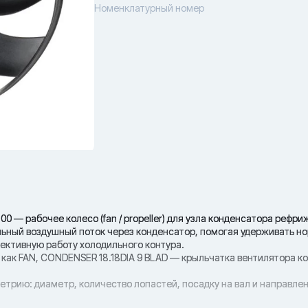
Номенклатурный номер
0 — рабочее колесо (fan / propeller) для узла конденсатора рефр
ильный воздушный поток через конденсатор, помогая удерживать н
ективную работу холодильного контура.
 как FAN, CONDENSER 18.18DIA 9 BLAD — крыльчатка вентилятора к
метрию: диаметр, количество лопастей, посадку на вал и направле