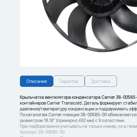
Описание
Гарантии
Доставка
Крыльчатка вентилятора конденсатора Carrier 38-00585-0
контейнеров Carrier Transicold. Деталь формирует стаб
давление/температуру конденсации и поддерживать эфф
По каталогам Carrier позиция 38-00585-00 обозначается
диаметром 18.18" (примерно 462 мм) с 9 лопастями.
При подборе важно учитывать не только номер, но и гео
Артикул: 38-00585-00