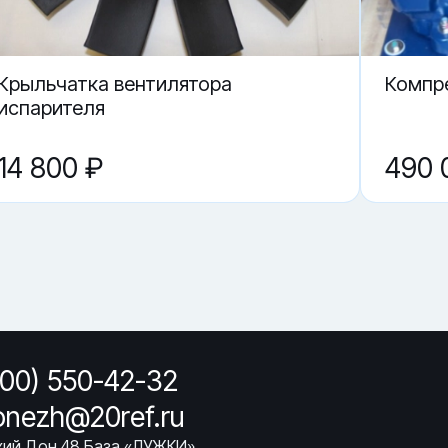
Воронеже?
Крыльчатка вентилятора
Компр
испарителя
14 800 ₽
490 
800) 550-42-32
onezh@20ref.ru
ихий Дон 48 База «ЛУЖКИ»