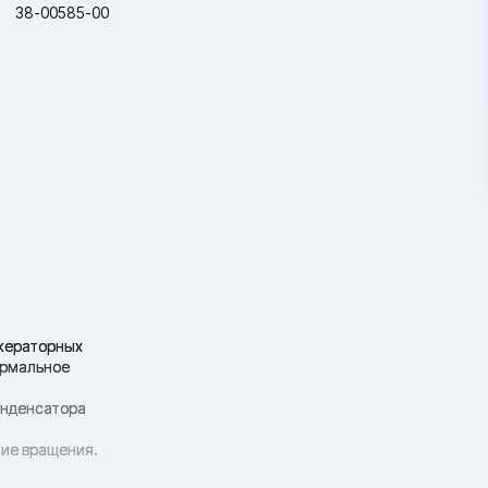
38-00585-00
ижераторных
ормальное
онденсатора
ние вращения.