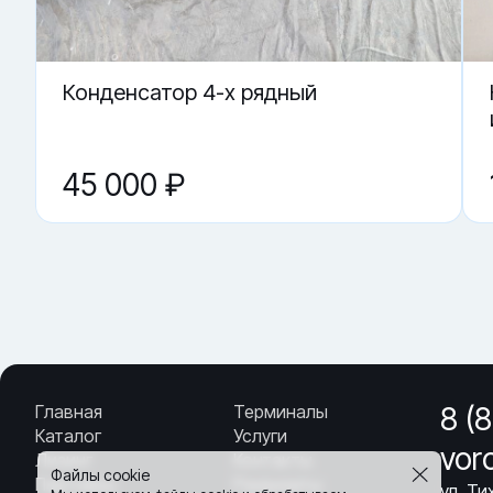
▼ Какие данные ускорят подбор?
▼ Где купить крыльчатку Carrier 38-00585-00 в 
Конденсатор 4-х рядный
45 000 ₽
Главная
Терминалы
8 (
Каталог
Услуги
vor
Лизинг
Контакты
Файлы cookie
Партнёры
Реквизиты
ул. Т