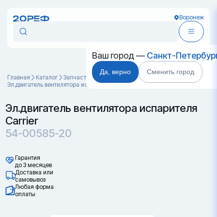
Воронеж
Ваш город —
Санкт-Петербур
Да, верно
Сменить город
Главная
Каталог
Запчасти для контейнеров
Эл.двигатель вентилятора испарителя Carrier 54-00585-20
Эл.двигатель вентилятора испарителя
Carrier
54-00585-20
Гарантия
до 3 месяцев
Доставка или
самовывоз
Любая форма
оплаты