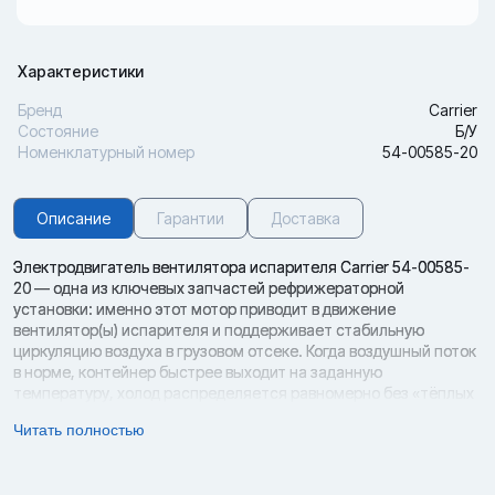
Характеристики
Бренд
Carrier
Состояние
Б/У
Номенклатурный номер
54-00585-20
Описание
Гарантии
Доставка
Электродвигатель вентилятора испарителя Carrier 54-00585-
20 — одна из ключевых запчастей рефрижераторной
установки: именно этот мотор приводит в движение
вентилятор(ы) испарителя и поддерживает стабильную
циркуляцию воздуха в грузовом отсеке. Когда воздушный поток
в норме, контейнер быстрее выходит на заданную
температуру, холод распределяется равномерно без «тёплых
зон», а испаритель меньше склонен к обмерзанию. При износе
Читать полностью
двигателя ситуация меняется: увеличивается время выхода на
режим, растёт энергопотребление, испаритель быстрее
покрывается инеем, а система чаще уходит в оттайку, что