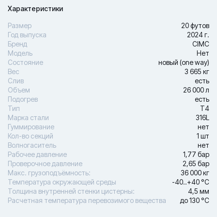
Характеристики
Размер
20 футов
Год выпуска
2024 г.
Бренд
CIMC
Модель
Нет
Состояние
новый (one way)
Вес
3 665 кг
Слив
есть
Объем
26 000 л
Подогрев
есть
Тип
Т4
Марка стали
316L
Гуммирование
нет
Кол-во секций
1 шт
Волногаситель
нет
Рабочее давление
1,77 бар
Проверочное давление
2,65 бар
Макс. грузоподъёмность:
36 000 кг
Температура окружающей среды
-40..+40 °С
Толщина внутренней стенки цистерны:
4,5 мм
Расчетная температура перевозимого вещества
до 130 °С