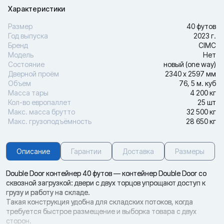
Характеристики
Размер
40 футов
Год выпуска
2023 г.
Бренд
CIMC
Модель
Нет
Состояние
новый (one way)
Дверной проём
2340 х 2597 мм
Объем
76, 5 м. куб
Масса тары
4 200 кг
Кол-во европаллет
25 шт
Макс. масса брутто
32 500 кг
Макс. грузоподъёмность
28 650 кг
Описание
Гарантии
Доставка
Размеры
Double Door контейнер 40 футов — контейнер Double Door со
сквозной загрузкой: двери с двух торцов упрощают доступ к
грузу и работу на складе.
Такая конструкция удобна для складских потоков, когда
требуется быстрое размещение и выборка товара с двух
сторон.