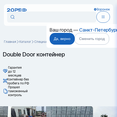
Воронеж
Ваш город —
Санкт-Петербур
Да, верно
Сменить город
Главная
Каталог
Специальные контейнеры
Double Door контейнер
Double Door контейнер
Гарантия
до 12
месяцев
Контейнер без
пробега по РФ
Прошел
таможенный
контроль