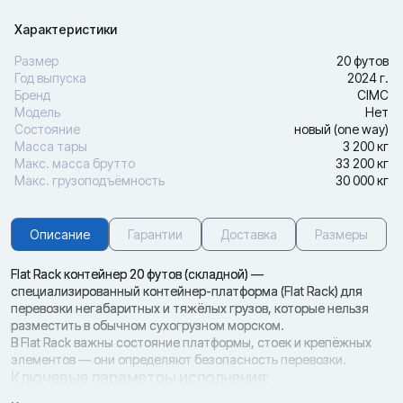
Характеристики
Размер
20 футов
Год выпуска
2024 г.
Бренд
CIMC
Модель
Нет
Состояние
новый (one way)
Масса тары
3 200 кг
Макс. масса брутто
33 200 кг
Макс. грузоподъёмность
30 000 кг
Описание
Гарантии
Доставка
Размеры
Flat Rack контейнер 20 футов (складной) —
специализированный контейнер-платформа (Flat Rack) для
перевозки негабаритных и тяжёлых грузов, которые нельзя
разместить в обычном сухогрузном морском.
В Flat Rack важны состояние платформы, стоек и крепёжных
элементов — они определяют безопасность перевозки.
Ключевые параметры исполнения:
· Тип исполнения: Flat Rack контейнер 20 футов (складной) —