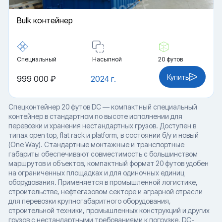
Bulk контейнер
Специальный
Насыпной
20 футов
Купить
999 000 ₽
2024 г.
Спецконтейнер 20 футов DC — компактный специальный
контейнер в стандартном по высоте исполнении для
перевозки и хранения нестандартных грузов. Доступен в
типах open top, flat rack и platform, в состоянии б/у и новый
(One Way). Стандартные монтажные и транспортные
габариты обеспечивают совместимость с большинством
маршрутов и объектов, компактный формат 20 футов удобен
на ограниченных площадках и для одиночных единиц
оборудования. Применяется в промышленной логистике,
строительстве, нефтегазовом секторе и аграрной отрасли
для перевозки крупногабаритного оборудования,
строительной техники, промышленных конструкций и других
грузов с нестандартными требованиями к погрузке. DC-