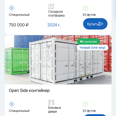
Складная
Специальный
20 футов
платформа
Купить
750 000 ₽
2024 г.
В наличии
Новый (one way)
Open Side контейнер
Боковые
Специальный
20 футов
двери