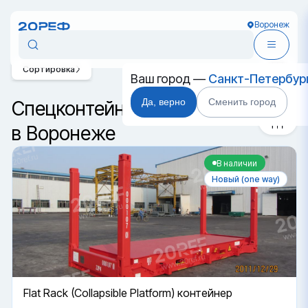
Воронеж
Сортировка
Ваш город —
Санкт-Петербур
Да, верно
Сменить город
Спецконтейнер 20 футов DC
в Воронеже
В наличии
Новый (one way)
Flat Rack (Collapsible Platform) контейнер