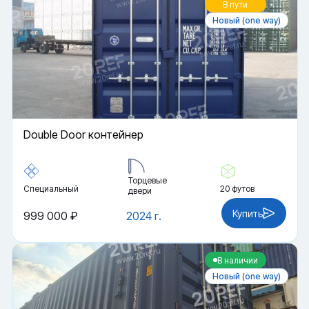
В пути
Новый (one way)
Double Door контейнер
Торцевые
Специальный
20 футов
двери
Купить
999 000 ₽
2024 г.
В наличии
Новый (one way)