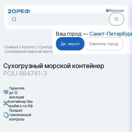
Воронеж
Ваш город —
Санкт-Петербур
Да, верно
Сменить город
Главная
Каталог
Cухогрузные морские контейнеры
Сухогрузный морской контейнер PCIU 884741-3
Сухогрузный морской контейнер
PCIU 884741-3
Гарантия
до 12
месяцев
Контейнер без
пробега по РФ
Прошел
таможенный
контроль