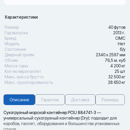
Характеристики
Размер
40 футов
Год выпуска
2013 г.
Бренд
CIMC
Модель
Нет
Состояние
б/у
Дверной проём
2340 х 2597 мм
Объем
76,5 м. куб
Масса тары
4 200 кг
Кол-во европаллет
25 шт
Макс. масса брутто
32 500 кг
Макс. грузоподъёмность
28 650 кг
Описание
Гарантии
Доставка
Размеры
Сухогрузный морской контейнер PCIU 884741-3 —
универсальный сухогрузный контейнер (Dry): подходит для
коробов, паллет, оборудования и большинства упакованных
грузов.